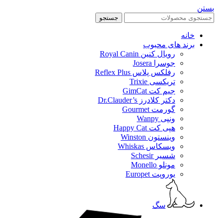
بستن
جستجو
خانه
برند های محبوب
رویال کنین Royal Canin
جوسرا Josera
رفلکس پلاس Reflex Plus
تریکسی Trixie
جیم کت GimCat
دکتر کلادرز Dr.Clauder’s
گورمت Gourmet
ونپی Wanpy
هپی کت Happy Cat
وینستون Winston
ویسکاس Whiskas
شسیر Schesir
مونلو Monello
یوروپت Europet
سگ