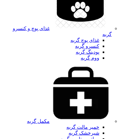
غذای پوچ و کنسرو
گربه
غذای پوچ گربه
کنسرو گربه
پودینگ گربه
ووم گربه
مکمل گربه
خمیر مالت گربه
شیرخشک گربه
مولتی ویتامین گربه