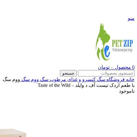
09108290600
منو
0
محصول
۰
تومان
جستجو
خانه
فروشگاه
سگ
کنسرو و غذای مرطوب سگ
ووم سگ
ووم سگ
با طعم اردک تیست آف د وایلد – Taste of the Wild
ناموجود