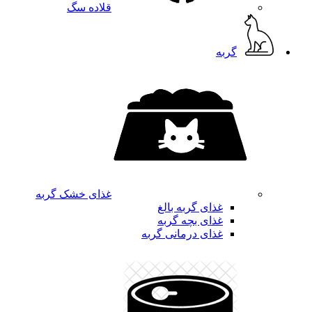
قلاده سگ
گربه
غذای خشک گربه
غذای گربه بالغ
غذای بچه گربه
غذای درمانی گربه