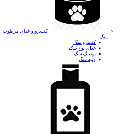
کنسرو و غذای مرطوب
سگ
کنسرو سگ
غذای پوچ سگ
پودینگ سگ
ووم سگ