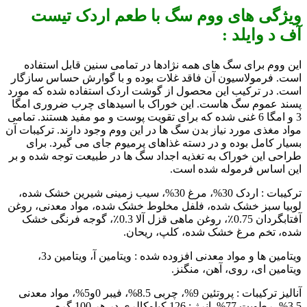
ویژگی های ووم سگ با طعم اردک تیست
آف د وایلد :
این ووم برای سگ های همه نژادها در تمامی سنین قابل استفاده
است. فرمولاسیون آن فاقد غلات بوده و با گوارش حساس سازگار
است. در ترکیب این محصول از گوشت اردک استفاده شده که مورد
پسند عموم سگ هاست. این خوراک با اسیدهای چرب ضروری امگا
3 و امگا 6 غنی شده که برای تقویت پوست و مو مفید هستند. تمامی
مواد مغذی مورد نیاز بدن سگ ها در این ووم وجود دارند. ترکیبات آن
بسیار کامل بوده و در دسته غذاهای پرمیوم جای می گیرد. برای
طراحی این خوراک به تغذیه اجداد سگ ها در طبیعت توجه شده و بر
این اساس فرموله شده است.
ترکیبات : اردک 30%، مرغ 30%، سیب زمینی شیرین خشک شده،
لوبیا سبز خشک شده، فلفل مخلوط خشک شده، مواد معدنی، روغن
آفتابگردان 0.75٪، روغن ماهی قزل آلا 0.3٪، گوجه فرنگی خشک
شده، تخم مرغ خشک شده، کلپ، ریحان.
ویتامین ها و مواد معدنی افزوده شده : ویتامین آ، ویتامین د3،
ویتامین ای، روی، آهن، منگنز.
آنالیز ترکیبات : پروتئین 9%، چربی 8.5%، فیبر 0و5%، مواد معدنی
3.5%، رطوبت 77%. انرژِ : 126 کیلوکالری در هر 100 گرم.