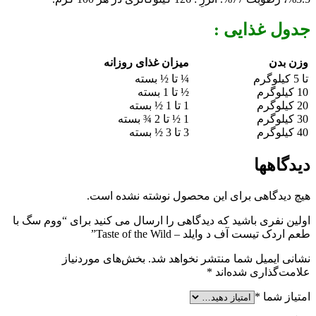
جدول غذایی :
وزن بدن
میزان غذای روزانه
تا 5 کیلوگرم
¼ تا ½ بسته
10 کیلوگرم
½ تا 1 بسته
20 کیلوگرم
1 تا 1 ½ بسته
30 کیلوگرم
1 ½ تا 2 ¾ بسته
40 کیلوگرم
3 تا 3 ½ بسته
دیدگاهها
هیچ دیدگاهی برای این محصول نوشته نشده است.
اولین نفری باشید که دیدگاهی را ارسال می کنید برای “ووم سگ با
طعم اردک تیست آف د وایلد – Taste of the Wild”
نشانی ایمیل شما منتشر نخواهد شد.
بخش‌های موردنیاز
علامت‌گذاری شده‌اند
*
امتیاز شما
*