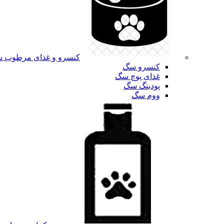
کنسرو و غذای مرطوب 
کنسرو سگ
غذای پوچ سگ
پودینگ سگ
ووم سگ