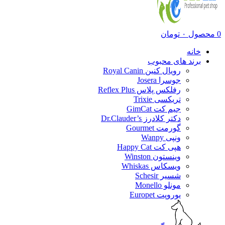
0
محصول
۰
تومان
خانه
برند های محبوب
رویال کنین Royal Canin
جوسرا Josera
رفلکس پلاس Reflex Plus
تریکسی Trixie
جیم کت GimCat
دکتر کلادرز Dr.Clauder’s
گورمت Gourmet
ونپی Wanpy
هپی کت Happy Cat
وینستون Winston
ویسکاس Whiskas
شسیر Schesir
مونلو Monello
یوروپت Europet