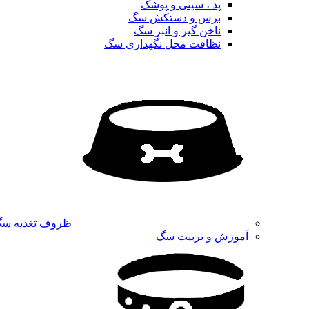
پد ، سینی و پوشک
برس و دستکش سگ
ناخن گیر و انبر سگ
نظافت محل نگهداری سگ
ظروف تغذیه س
آموزش و تربیت سگ