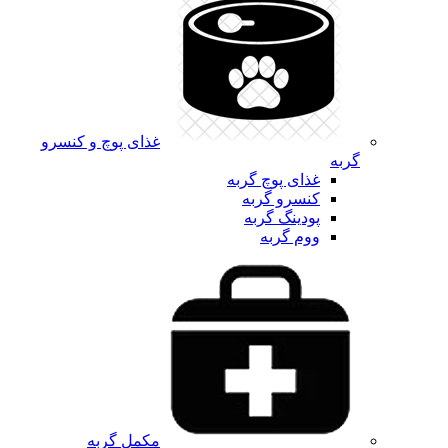
غذای پوچ و کنسرو
گربه
غذای پوچ گربه
کنسرو گربه
پودینگ گربه
ووم گربه
مکمل گربه