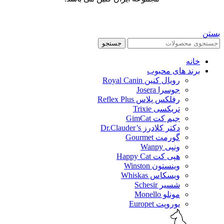
بستن
جستجو
خانه
برند های محبوب
رویال کنین Royal Canin
جوسرا Josera
رفلکس پلاس Reflex Plus
تریکسی Trixie
جیم کت GimCat
دکتر کلادرز Dr.Clauder’s
گورمت Gourmet
ونپی Wanpy
هپی کت Happy Cat
وینستون Winston
ویسکاس Whiskas
شسیر Schesir
مونلو Monello
یوروپت Europet