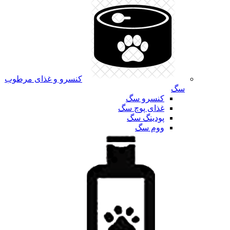
کنسرو و غذای مرطوب
سگ
کنسرو سگ
غذای پوچ سگ
پودینگ سگ
ووم سگ