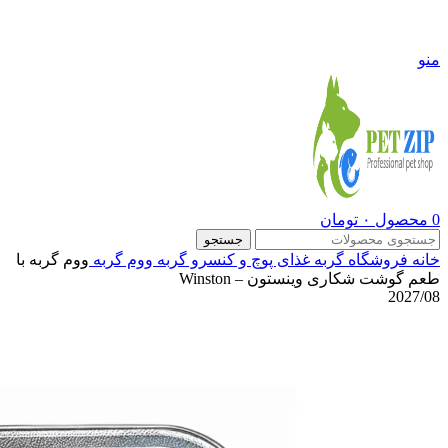
09108290600
منو
0
محصول
۰
تومان
جستجو
خانه
فروشگاه
گربه
غذای پوچ و کنسرو گربه
ووم گربه
ووم گربه با
طعم گوشت شکاری وینستون – Winston
2027/08