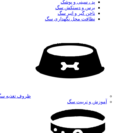
پد ، سینی و پوشک
برس و دستکش سگ
ناخن گیر و انبر سگ
نظافت محل نگهداری سگ
ظروف تغذیه س
آموزش و تربیت سگ