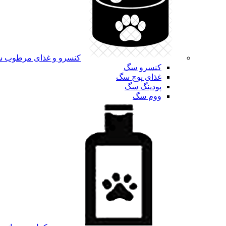
کنسرو و غذای مرطوب 
کنسرو سگ
غذای پوچ سگ
پودینگ سگ
ووم سگ