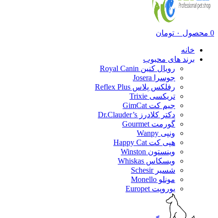
0
محصول
۰
تومان
خانه
برند های محبوب
رویال کنین Royal Canin
جوسرا Josera
رفلکس پلاس Reflex Plus
تریکسی Trixie
جیم کت GimCat
دکتر کلادرز Dr.Clauder’s
گورمت Gourmet
ونپی Wanpy
هپی کت Happy Cat
وینستون Winston
ویسکاس Whiskas
شسیر Schesir
مونلو Monello
یوروپت Europet