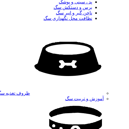
پد ، سینی و پوشک
برس و دستکش سگ
ناخن گیر و انبر سگ
نظافت محل نگهداری سگ
ظروف تغذیه س
آموزش و تربیت سگ