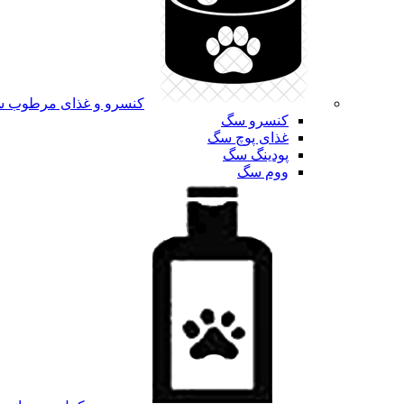
کنسرو و غذای مرطوب 
کنسرو سگ
غذای پوچ سگ
پودینگ سگ
ووم سگ