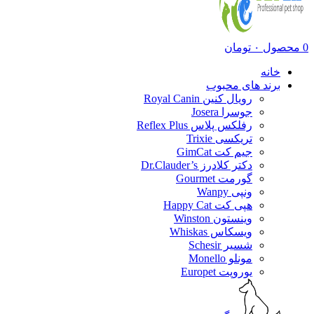
0
محصول
۰
تومان
خانه
برند های محبوب
رویال کنین Royal Canin
جوسرا Josera
رفلکس پلاس Reflex Plus
تریکسی Trixie
جیم کت GimCat
دکتر کلادرز Dr.Clauder’s
گورمت Gourmet
ونپی Wanpy
هپی کت Happy Cat
وینستون Winston
ویسکاس Whiskas
شسیر Schesir
مونلو Monello
یوروپت Europet