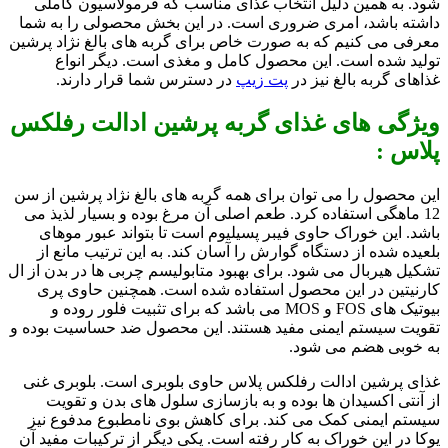
شود. به همین دلیل انتخاب غذای مناسب که فرمولاسیون کاملی
داشته باشد، امری ضروری است. در این بخش محصولی را به شما
معرفی می کنیم که به صورت خاص برای گربه های بالغ نژاد پرشین
تولید شده است. این محصول کامل و مغذی است. دیگر انواع
غذاهای گربه بالغ نیز در
پت زیپ
در دسترس شما قرار دارند.
ویژگی های غذای گربه پرشین ادالت رفلکس
پلاس :
این محصول را می توان برای همه گربه های بالغ نژاد پرشین از سن
12 ماهگی استفاده کرد. طعم اصلی آن مرغ بوده و بسیار لذیذ می
باشد. این خوراک حاوی فیبر پسیلیوم است تا بتواند عبور موهای
بلعیده شده از دستگاه گوارش را آسان کند. به این ترتیب مانع از
تشکیل هیربال می شود. برای بهبود متابولیسم چربی ها در بدن از ال
کارنیتین در این محصول استفاده شده است. همچنین حاوی پری
بیوتیک های FOS و MOS می باشد که برای تثبیت فلور روده و
تقویت سیستم ایمنی مفید هستند. این محصول ضد حساسیت بوده و
به خوبی هضم می شود.
غذای پرشین ادالت رفلکس پلاس حاوی بلوبری است. بلوبری غنی
از آنتی اکسیدان ها بوده و به بازسازی سلول های بدن و تقویت
سیستم ایمنی کمک می کند. برای کاهش بوی نامطبوع مدفوع نیز
یوکا در این خوراک به کار رفته است. یکی دیگر از ترکیبات مفید آن