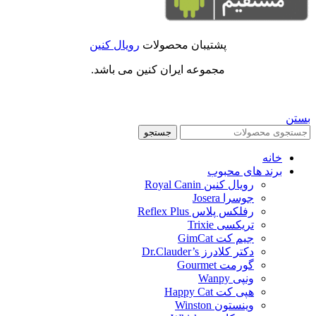
پشتیبان محصولات
رویال کنین
مجموعه ایران کنین می باشد.
بستن
جستجو
خانه
برند های محبوب
رویال کنین Royal Canin
جوسرا Josera
رفلکس پلاس Reflex Plus
تریکسی Trixie
جیم کت GimCat
دکتر کلادرز Dr.Clauder’s
گورمت Gourmet
ونپی Wanpy
هپی کت Happy Cat
وینستون Winston