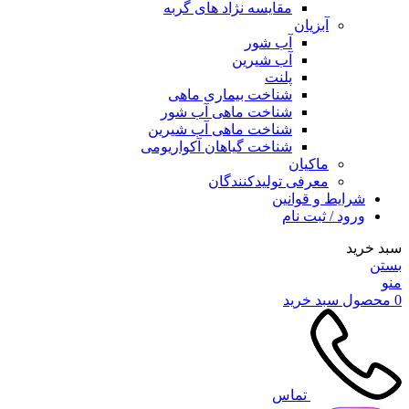
مقایسه نژاد های گربه
آبزیان
آب شور
آب شیرین
پلنت
شناخت بیماری ماهی
شناخت ماهی آب شور
شناخت ماهی آب شیرین
شناخت گیاهان آکواریومی
ماکیان
معرفی تولیدکنندگان
شرایط و قوانین
ورود / ثبت نام
سبد خرید
بستن
منو
0
محصول
سبد خرید
تماس