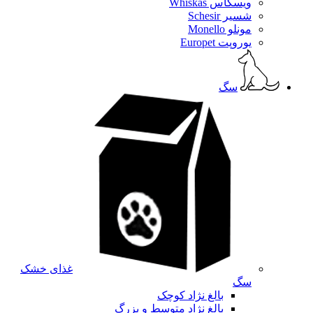
ویسکاس Whiskas
شسیر Schesir
مونلو Monello
یوروپت Europet
سگ
غذای خشک
سگ
بالغ نژاد کوچک
بالغ نژاد متوسط و بزرگ