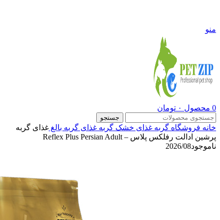
09108290600
منو
0
محصول
۰
تومان
جستجو
خانه
فروشگاه
گربه
غذای خشک گربه
غذای گربه بالغ
غذای گربه
پرشین ادالت رفلکس پلاس – Reflex Plus Persian Adult
ناموجود
2026/08