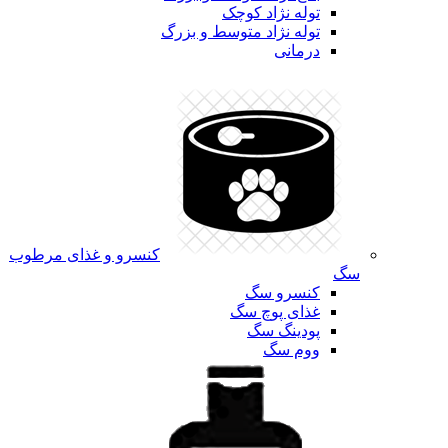
توله نژاد کوچک
توله نژاد متوسط و بزرگ
درمانی
کنسرو و غذای مرطوب
سگ
کنسرو سگ
غذای پوچ سگ
پودینگ سگ
ووم سگ