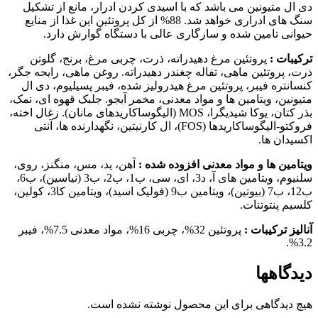
دی ال متیونین می باشد که با اسیدی کردن ادرار، مانع از تشکیل
سنگ های ادراری خواهد شد. 88% از کل پروتئین این غذا از منایع
حیوانی تامین شده و سازگاری عالی با دستگاه گوارش دارد.
ترکیبات :
پروتئین مرغ دهیدراته، ذرت، چربی مرغ، برنج، گلوتن
ذرت، پروتئین ماهی، تفاله چغندر دهیدراته. روغن ماهی، رایحه جگر،
کنسانتره فیبر، پروتئین مرغ هیدرولیز شده، فیبر پسیلیوم، دی ال
متیونین، ویتامین ها و مواد معدنی، مخمر آبجو. جلبک قهوه ای، نمک،
بذر کتان، یوکا شیدیگرا، MOS (الیگوساکاریدهای مانان). زغال اخته،
فروکتو-الیگوساکاریدها (FOS)، ال کارنیتین، نگهدارنده ها، آنتی
اکسیدان ها.
ویتامین ها و مواد معدنی افزوده شده :
آهن، ید، مس، منگنز، روی،
سلنیوم، ویتامین های آ، د3، ای، سی، ب1، ب2، ب3 (نیاسین)، ب6،
ب12، ب7 (بیوتین)، ویتامین ب9 (فولیک اسید)، ویتامین کا3، کولین،
کلسیم پنتوتنات.
آنالیز ترکیبات :
پروتئین 32%، چربی 16%، مواد معدنی 7.5%، فیبر
3.2%.
دیدگاهها
هیچ دیدگاهی برای این محصول نوشته نشده است.