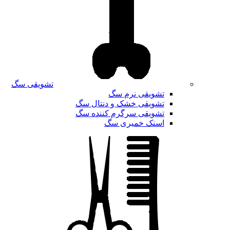
تشویقی سگ
تشویقی نرم سگ
تشویقی خشک و دنتال سگ
تشویقی سرگرم کننده سگ
اسنک خمیری سگ