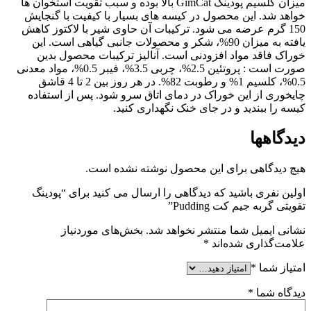
میزان کلسیم پودینگ GimCat بالا بوده و سبب تقویت استخوان ها
خواهد شد. این محصول در کیسه های بسیار با کیفیت با گنجایش
150 گرم عرضه می شود. ترکیبات آن حاوی شیر با لاکتوز کاهش
یافته به میزان 90%، شکر و محصولات جانبی گیاهی است. این
خوراک فاقد مواد افزودنی است. آنالیز ترکیبات محصول بدین
صورت است : پروتئین 2.5%، چربی 3.5%، فیبر 0.5%، مواد معدنی
0.5%، کلسیم 1% و رطوبت 82%. در هر روز بین 2 تا 4 قاشق
چایخوری از این خوراک در دمای اتاق سرو شود. پس از استفاده
کیسه را ببندید و در جای خنک نگهداری کنید.
دیدگاهها
هیچ دیدگاهی برای این محصول نوشته نشده است.
اولین نفری باشید که دیدگاهی را ارسال می کنید برای “پودینگ
تقویتی گربه جیم کت Pudding”
نشانی ایمیل شما منتشر نخواهد شد.
بخش‌های موردنیاز
علامت‌گذاری شده‌اند
*
امتیاز شما
*
دیدگاه شما
*