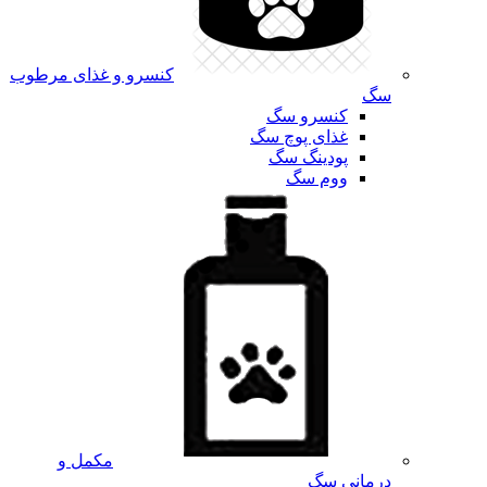
کنسرو و غذای مرطوب
سگ
کنسرو سگ
غذای پوچ سگ
پودینگ سگ
ووم سگ
مکمل و
درمانی سگ