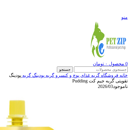
09108290600
منو
0
محصول
۰
تومان
جستجو
خانه
فروشگاه
گربه
غذای پوچ و کنسرو گربه
پودینگ گربه
پودینگ
تقویتی گربه جیم کت Pudding
ناموجود
2026/03