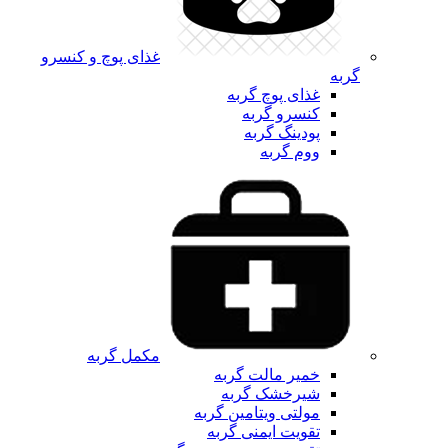
غذای پوچ و کنسرو
گربه
غذای پوچ گربه
کنسرو گربه
پودینگ گربه
ووم گربه
مکمل گربه
خمیر مالت گربه
شیرخشک گربه
مولتی ویتامین گربه
تقویت ایمنی گربه