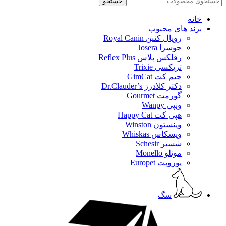
جستجو
خانه
برند های محبوب
رویال کنین Royal Canin
جوسرا Josera
رفلکس پلاس Reflex Plus
تریکسی Trixie
جیم کت GimCat
دکتر کلادرز Dr.Clauder’s
گورمت Gourmet
ونپی Wanpy
هپی کت Happy Cat
وینستون Winston
ویسکاس Whiskas
شسیر Schesir
مونلو Monello
یوروپت Europet
سگ