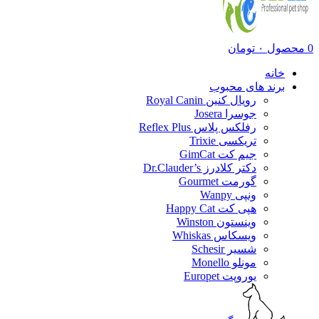
0
محصول
۰
تومان
خانه
برند های محبوب
رویال کنین Royal Canin
جوسرا Josera
رفلکس پلاس Reflex Plus
تریکسی Trixie
جیم کت GimCat
دکتر کلادرز Dr.Clauder’s
گورمت Gourmet
ونپی Wanpy
هپی کت Happy Cat
وینستون Winston
ویسکاس Whiskas
شسیر Schesir
مونلو Monello
یوروپت Europet