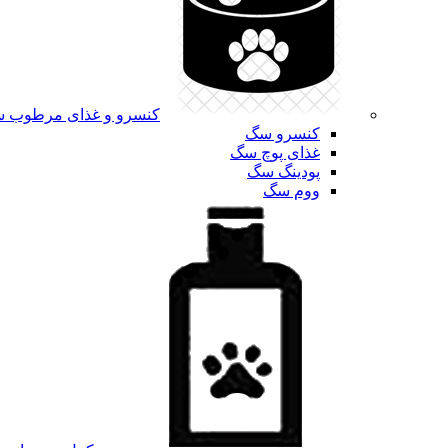
کنسرو و غذای مرطوب 
کنسرو سگ
غذای پوچ سگ
پودینگ سگ
ووم سگ