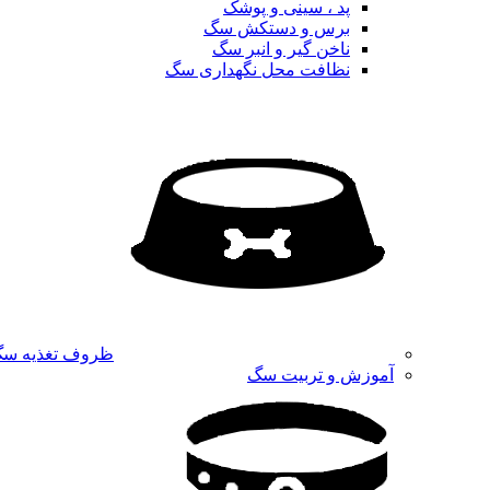
پد ، سینی و پوشک
برس و دستکش سگ
ناخن گیر و انبر سگ
نظافت محل نگهداری سگ
ظروف تغذیه س
آموزش و تربیت سگ