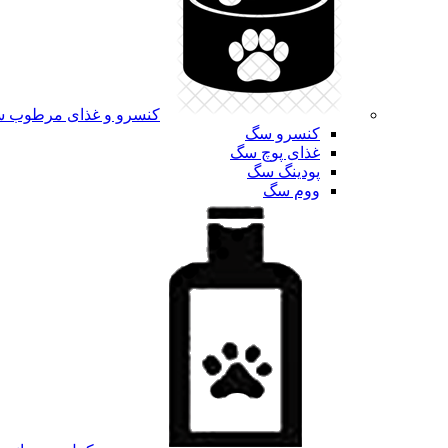
کنسرو و غذای مرطوب 
کنسرو سگ
غذای پوچ سگ
پودینگ سگ
ووم سگ