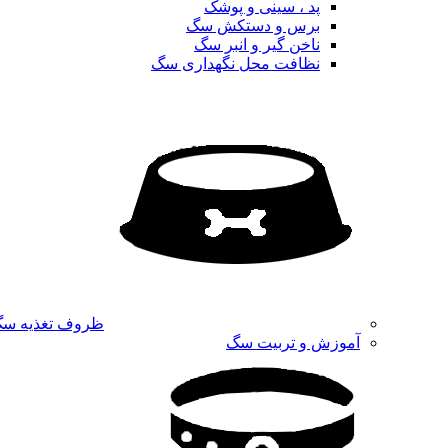
پد ، سینی و پوشک
برس و دستکش سگ
ناخن گیر و انبر سگ
نظافت محل نگهداری سگ
ظروف تغذیه س
آموزش و تربیت سگ