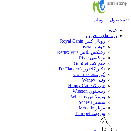
0
محصول
۰
تومان
خانه
برند های محبوب
رویال کنین Royal Canin
جوسرا Josera
رفلکس پلاس Reflex Plus
تریکسی Trixie
جیم کت GimCat
دکتر کلادرز Dr.Clauder’s
گورمت Gourmet
ونپی Wanpy
هپی کت Happy Cat
وینستون Winston
ویسکاس Whiskas
شسیر Schesir
مونلو Monello
یوروپت Europet