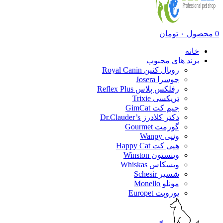
0
محصول
۰
تومان
خانه
برند های محبوب
رویال کنین Royal Canin
جوسرا Josera
رفلکس پلاس Reflex Plus
تریکسی Trixie
جیم کت GimCat
دکتر کلادرز Dr.Clauder’s
گورمت Gourmet
ونپی Wanpy
هپی کت Happy Cat
وینستون Winston
ویسکاس Whiskas
شسیر Schesir
مونلو Monello
یوروپت Europet