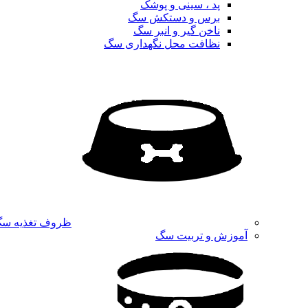
پد ، سینی و پوشک
برس و دستکش سگ
ناخن گیر و انبر سگ
نظافت محل نگهداری سگ
ظروف تغذیه س
آموزش و تربیت سگ