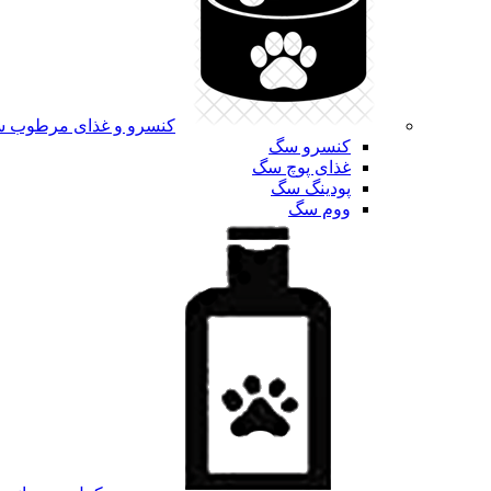
کنسرو و غذای مرطوب 
کنسرو سگ
غذای پوچ سگ
پودینگ سگ
ووم سگ