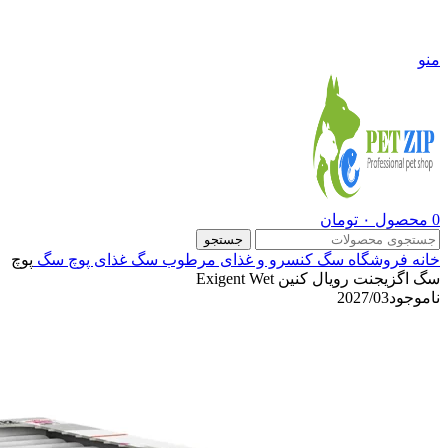
09108290600
منو
0
محصول
۰
تومان
جستجو
خانه
فروشگاه
سگ
کنسرو و غذای مرطوب سگ
غذای پوچ سگ
پوچ
سگ اگزیجنت رویال کنین Exigent Wet
ناموجود
2027/03