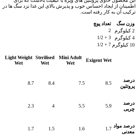
این محصول حاوی پروتئین های ویژه با کیفیت بالاست که برای
اطمینان از ایجاد احساس خوب و پذیرش بالای این غذا نزد سگ ها در
ترکیب آن به کار رفته است.
وزن سگ
تعداد پوچ
2
2 کیلوگرم
3 + 1/2
4 کیلوگرم
7 + 1/2
10 کیلوگرم
مشخصات/
Mini Adult
Sterilised
Light Weight
Exigent Wet
Wet
Wet
Wet
عناوین
درصد
8.7
8.4
7.5
8.5
پروتئین
درصد
2.3
4
5.5
5.9
چربی
درصد مواد
1.7
1.5
1.6
1.7
معدنی