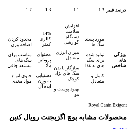
1.7
1.3
1.1
1.3
درصد فیبر
افزایش
سلامت
14%
دستگاه
کالری
مورد پسند
محدود کردن
گوارشی
کمتر
سگ ها
اضافه وزن
میزان انرژی
محتوای
ویژگی
تولید شده
مناسب برای
متعادل
پروتئین
های
برای سگ
سگ های
بالا
شاخص
های بد غذا
مستعد چاقی
سازگار با بدن
سگ های نژاد
دستیابی
کامل و
حاوی انواع
کوچک
به وزن
متعادل
مواد مغذی
ایده آل
بهبود پوست و
مو
Royal Canin Exigent
محصولات مشابه پوچ اگزیجنت رویال کنین