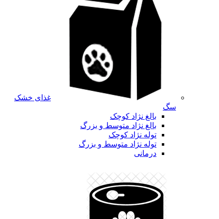
غذای خشک
سگ
بالغ نژاد کوچک
بالغ نژاد متوسط و بزرگ
توله نژاد کوچک
توله نژاد متوسط و بزرگ
درمانی