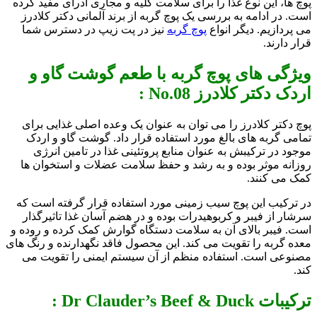
پوچ ها، این نوع غذا را برای سلامت کلیه و مجاری ادرای مفید کرده
است. در ادامه به بررسی یک پوچ گربه از برند آلمانی دکتر کلادرز
می پردازیم. دیگر انواع
پوچ گربه
نیز در پت زیپ در دسترس شما
قرار دارند.
ویژگی های پوچ گربه با طعم گوشت گاو و
اردک دکتر کلادرز No.08 :
پوچ دکتر کلادرز را می توان به عنوان یک وعده اصلی غذایی برای
تمامی گربه های بالغ مورد استفاده قرار داد. گوشت گاو و اردک
موجود در ترکیبش به عنوان منابع پروتئینی غذا در تامین انرژی
روزانه موثر بوده و به رشد و حفظ سلامت عضلات و استخوان ها
کمک می کنند.
در ترکیب این پوچ سیب زمینی مورد استفاده قرار گرفته است که
سرشار از فیبر و کربوهیدرات بوده و در هضم آسان غذا تاثیرگذار
است. فیبر بالای آن به سلامت دستگاه گوارش کمک کرده و روده و
معده گربه را تقویت می کند. این محصول فاقد نگهدارنده و رنگ های
مصنوعی است. استفاده منظم از آن سیستم ایمنی را تقویت می
کند.
ترکیبات Dr Clauder’s Beef & Duck :