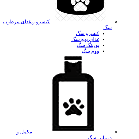
کنسرو و غذای مرطوب
سگ
کنسرو سگ
غذای پوچ سگ
پودینگ سگ
ووم سگ
مکمل و
درمانی سگ