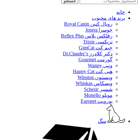
جستجو
خانه
برند های محبوب
رویال کنین Royal Canin
جوسرا Josera
رفلکس پلاس Reflex Plus
تریکسی Trixie
جیم کت GimCat
دکتر کلادرز Dr.Clauder’s
گورمت Gourmet
ونپی Wanpy
هپی کت Happy Cat
وینستون Winston
ویسکاس Whiskas
شسیر Schesir
مونلو Monello
یوروپت Europet
سگ