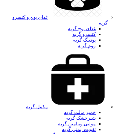
غذای پوچ و کنسرو
گربه
غذای پوچ گربه
کنسرو گربه
پودینگ گربه
ووم گربه
مکمل گربه
خمیر مالت گربه
شیرخشک گربه
مولتی ویتامین گربه
تقویت ایمنی گربه