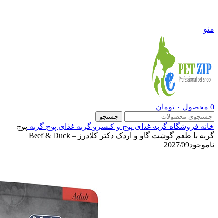
09108290600
منو
0
محصول
۰
تومان
جستجو
خانه
فروشگاه
گربه
غذای پوچ و کنسرو گربه
غذای پوچ گربه
پوچ
گربه با طعم گوشت گاو و اردک دکتر کلادرز – Beef & Duck
ناموجود
2027/09