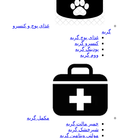
غذای پوچ و کنسرو
گربه
غذای پوچ گربه
کنسرو گربه
پودینگ گربه
ووم گربه
مکمل گربه
خمیر مالت گربه
شیرخشک گربه
مولتی ویتامین گربه