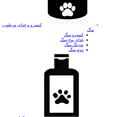
کنسرو و غذای مرطوب
سگ
کنسرو سگ
غذای پوچ سگ
پودینگ سگ
ووم سگ