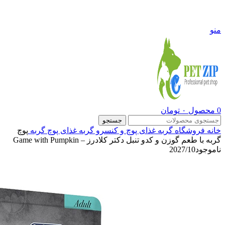
09108290600
منو
0
محصول
۰
تومان
جستجو
خانه
فروشگاه
گربه
غذای پوچ و کنسرو گربه
غذای پوچ گربه
پوچ
گربه با طعم گوزن و کدو تنبل دکتر کلادرز – Game with Pumpkin
ناموجود
2027/10