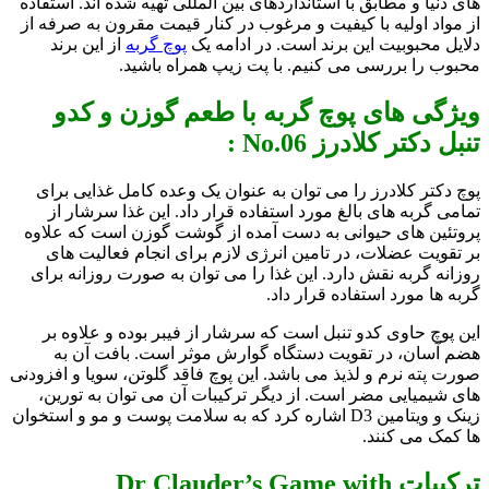
های دنیا و مطابق با استانداردهای بین المللی تهیه شده اند. استفاده
از مواد اولیه با کیفیت و مرغوب در کنار قیمت مقرون به صرفه از
دلایل محبوبیت این برند است. در ادامه یک
پوچ گربه
از این برند
محبوب را بررسی می کنیم. با پت زیپ همراه باشید.
ویژگی های پوچ گربه با طعم گوزن و کدو
تنبل دکتر کلادرز No.06 :
پوچ دکتر کلادرز را می توان به عنوان یک وعده کامل غذایی برای
تمامی گربه های بالغ مورد استفاده قرار داد. این غذا سرشار از
پروتئین های حیوانی به دست آمده از گوشت گوزن است که علاوه
بر تقویت عضلات، در تامین انرژی لازم برای انجام فعالیت های
روزانه گربه نقش دارد. این غذا را می توان به صورت روزانه برای
گربه ها مورد استفاده قرار داد.
این پوچ حاوی کدو تنبل است که سرشار از فیبر بوده و علاوه بر
هضم آسان، در تقویت دستگاه گوارش موثر است. بافت آن به
صورت پته نرم و لذیذ می باشد. این پوچ فاقد گلوتن، سویا و افزودنی
های شیمیایی مضر است. از دیگر ترکیبات آن می توان به تورین،
زینک و ویتامین D3 اشاره کرد که به سلامت پوست و مو و استخوان
ها کمک می کنند.
ترکیبات Dr Clauder’s Game with