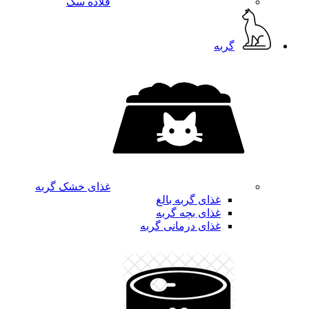
قلاده سگ
گربه
غذای خشک گربه
غذای گربه بالغ
غذای بچه گربه
غذای درمانی گربه