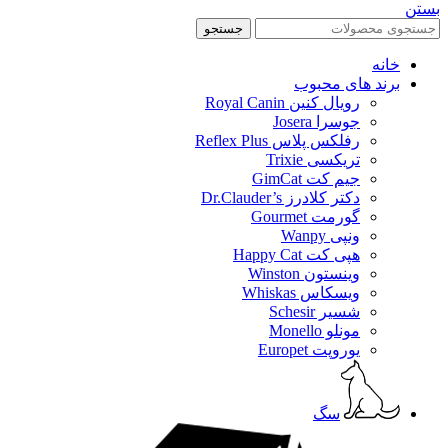
بستن
جستجو
خانه
برند های محبوب
رویال کنین Royal Canin
جوسرا Josera
رفلکس پلاس Reflex Plus
تریکسی Trixie
جیم کت GimCat
دکتر کلادرز Dr.Clauder’s
گورمت Gourmet
ونپی Wanpy
هپی کت Happy Cat
وینستون Winston
ویسکاس Whiskas
شسیر Schesir
مونلو Monello
یوروپت Europet
سگ