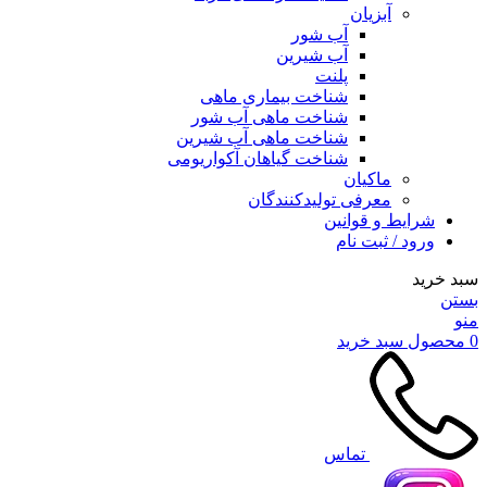
آبزیان
آب شور
آب شیرین
پلنت
شناخت بیماری ماهی
شناخت ماهی آب شور
شناخت ماهی آب شیرین
شناخت گیاهان آکواریومی
ماکیان
معرفی تولیدکنندگان
شرایط و قوانین
ورود / ثبت نام
سبد خرید
بستن
منو
0
محصول
سبد خرید
تماس