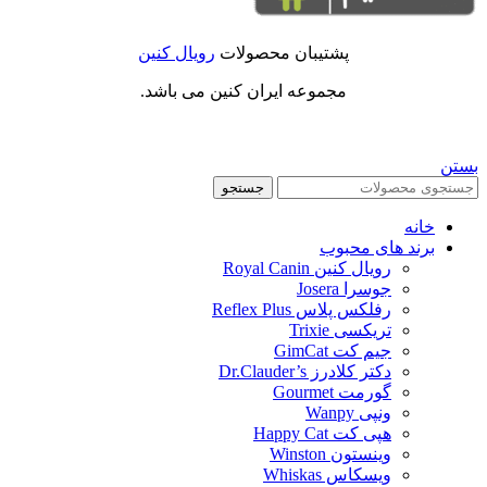
پشتیبان محصولات
رویال کنین
مجموعه ایران کنین می باشد.
بستن
جستجو
خانه
برند های محبوب
رویال کنین Royal Canin
جوسرا Josera
رفلکس پلاس Reflex Plus
تریکسی Trixie
جیم کت GimCat
دکتر کلادرز Dr.Clauder’s
گورمت Gourmet
ونپی Wanpy
هپی کت Happy Cat
وینستون Winston
ویسکاس Whiskas