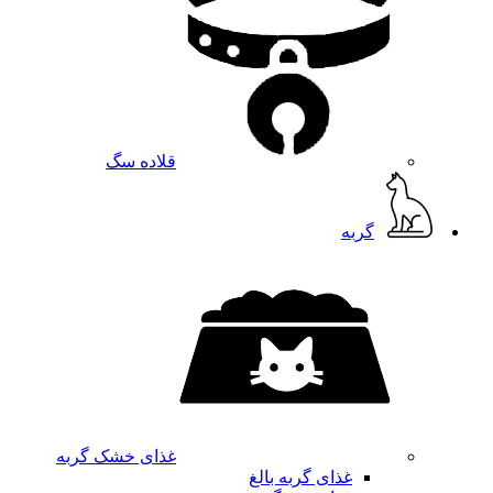
قلاده سگ
گربه
غذای خشک گربه
غذای گربه بالغ