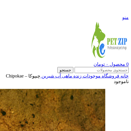
09108290600
منو
0
محصول
۰
تومان
جستجو
خانه
فروشگاه
موجودات زنده
ماهی آب شیرین
چیپوکا – Chipokae
ناموجود