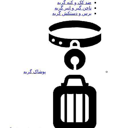
ضد کک و کنه گربه
ناخن گیر و انبر گربه
برس و دستکش گربه
پوشاک گربه