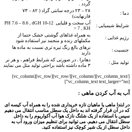
گردد .
۲۸ – ۲۳ درجه سانتی گراد ( ۸۲ – ۷۳
دما :
فارنهایت)
آب سخت و قلیایی 12-10 PH 7.6 – 8.6 , dGH
شرایط شیمیایی :
> 7 , KH
به همراه غذاهای گوشتی خشک حتما از
رژیم غذایی :
مکملهای زنده و منجمد نیز استفاده شود
نرهای بالغ رنگ تیره تری نسبت به ماده ها
جنسیت :
دارند
دهانزا . در صورتی که شرایط فراهم ، و هر نر
تولید مثل :
۳ ماده داشته باشد براحتی تولید مثل می نمایند
[/vc_column_text][/vc_column][/vc_row][vc_row][vc_column]
[vc_column_text text_larger=”no”]
آب به آب کردن ماهی :
در ابتدا ماهی یا ماهیان تازه خریداری شده را به همراه آب کیسه ای
که در آن قرار گرفته اند به داخل یک سطل مناسب انتقال می دهیم
سپس با استفاده از یک شلنگ نازک هوا آب آکواریوم را به داخل
سطل انتقال می دهیم. می توانید برای تنظیم میزان ورود آب به
داخل سطل از یک شیر کوچک نیز استفاده کنید.