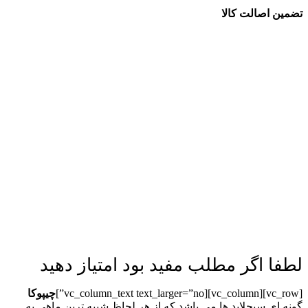
تضمین اصالت کالا
لطفا اگر مطلب مفید بود امتیاز دهید
[vc_row][vc_column][vc_column_text text_larger=”no”]
چیپوکا
گونه ای سیچلاید ها می باشد که از هر لحاظ شبیه ترین ماهی به