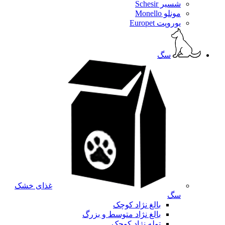
شسیر Schesir
مونلو Monello
یوروپت Europet
سگ
غذای خشک
سگ
بالغ نژاد کوچک
بالغ نژاد متوسط و بزرگ
توله نژاد کوچک