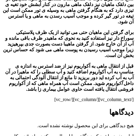
بین دلقک ماهیان نیز دلقک ماهی مارون در کنار آبشش خود تغیه ی
تیزی دارد که به هنگام گرفتن ماهی به وسیله ی تور ممکن است این
تیغه در تور گیر کرده و موجب آسیب رسدن به ماهی و یا استرس
آن شود.
برای گرفتن این ماهیان حتی می توانید از یک ظرف پلاستیکی
سوراخ دار نیز استفاده کنید به نحوی که ماهیدر ظرف باقی مانده و
آب از آن خارج شود. از گرفتن ماهیبا دست بصورت جدی بپرهیزید
زیرا موجب آسیب رسیدن به پوست ماهی می شود که حساس ترین
بخش آن است.
قبل از انتقال ماهی به آکواریوم نیز از ضد استرس به اندازه ی
مناسب به آب
آکواریوم
اضافه کنید و آب سطلی را که ماهیرا در آن
آب به آب
کرده اید دور بریزید تا مانع از انتقال آلودگی احتمالی به
داخل
آکواریوم
شوید. ممکن است آب همراه ماهی که از
آکواریوم
فروشی انتقال یافته است حاوی عوامل بیماری زا باشد.
[/vc_column_text][/vc_column][/vc_row]
دیدگاهها
هیچ دیدگاهی برای این محصول نوشته نشده است.