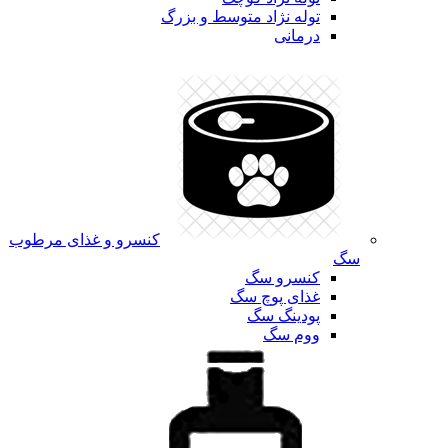
توله نژاد متوسط و بزرگ
درمانی
کنسرو و غذای مرطوب
سگ
کنسرو سگ
غذای پوچ سگ
پودینگ سگ
ووم سگ