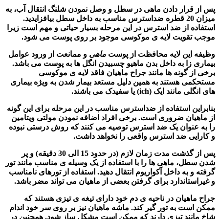
پس از قرار دادن
ماهی
در سطل و وصل نمودن شلنگ انتقال آب، به
میزان 20 قطره ضداسترس مناسب به داخل سطل بیافزایدید.
استفاده از ضد استرس در این مرحله بسیار حیاتی و مهم است زیرا
موجب تقویت لایه ی موکوسی موجود بر روی پوست می شود.
وظیفه این لایه محافظت از پوست
ماهی
و ممانعت از ورود عوامل
بیماری زا به داخل بدن ماهیو چسبیدن انگل ها به پوست می باشد.
برخی از گونه ها مانند جراح ماهیان فاقد لایه ی موکوسی
مستحکمی هستند به همین دلیل مستعد بیمار شدن به ویژه بیماری
های انگلی مانند ایک (ich) یا سفیدک می باشند.
بنابراین استفاده از ضداسترس مناسب در این مرحله برای این گونه
از ماهیان ضروری است. برخی افراد اضافه نمودن مولتی ویتامین
را به عنوان یک ضد استرس توصیه می کنند که روش درستی نبوده
و کارایی ضد استرس واقعی را نخواهد داشت.
پس از گذشت مدت زمان لازم (در حدود 15 الی 30 دقیقه) و پر
شدن سطل،
ماهی ها
را با استفاده از یک وسیله ی مناسب مانند تور
گرفته و به داخل آکواریوم انتقال دهید. استفاده از تورهای نامناسب
و غیراستاندارد برای گرفتن بعضی از ماهیان می تواند مضر باشد.
جراح ماهیان در ناحیه ی دم خود دارای تیغه ی تیزی هستند که
ممکن است به تور گیر کند. ماشه ماهیان نیز بر روی سر خود اندام
شاخ مانند تیزی دارند که ممکن است مشکل ساز شود. همچنین در