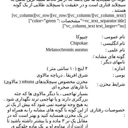
سیچلاید قناری است و در حقیقت با سیچلاید طلایی از یک گونه
هستند .
[/vc_column_text][/vc_column][/vc_row][vc_row][vc_column]
[vc_text_separator title=”مشخصات :” color=”green”]
[vc_column_text text_larger=”no”]
نام عمومی :
چیپوکا
Chipokae
نام انگلیسی :
Melanochromis auratus
نام علمی :
گونه های مشابه /
نامهای دیگر :
اندازه :
۴ اینچ (۱۰ سانتی متر )
بومی :
شرق افريقا . دریاچه مالاوی
مخزن مخصوص سیچلایدهای mbuna ( مالاوی)
شرایط مخزن :
با غارهای صخره ای
بسیار تهاجمی ، با دیگر مالاوی ها که جثه
بزرگتری دارند و یا تهاجمی ترند نگهداری شود .
به هیچ وجه توصیه نمی شود که بیش از یک تر
خصوصیات رفتاری
از این گونه با گونه های مشابه را به همراه او
:
در یک مخزن همسایه کنید و بهتر است که در
مقابل یک نر ۳ ماده و یا بیشتر داشته باشید تا
از اذیت آزار مداوم او بر یک ماده جلوگیری