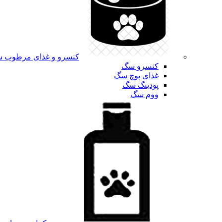
کنسرو و غذای مرطوب 
کنسرو سگ
غذای پوچ سگ
پودینگ سگ
ووم سگ