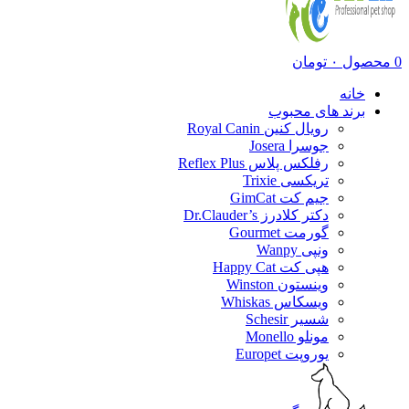
0
محصول
۰
تومان
خانه
برند های محبوب
رویال کنین Royal Canin
جوسرا Josera
رفلکس پلاس Reflex Plus
تریکسی Trixie
جیم کت GimCat
دکتر کلادرز Dr.Clauder’s
گورمت Gourmet
ونپی Wanpy
هپی کت Happy Cat
وینستون Winston
ویسکاس Whiskas
شسیر Schesir
مونلو Monello
یوروپت Europet