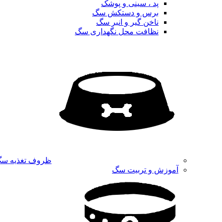
پد ، سینی و پوشک
برس و دستکش سگ
ناخن گیر و انبر سگ
نظافت محل نگهداری سگ
ظروف تغذیه س
آموزش و تربیت سگ