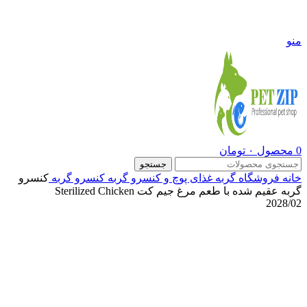
09108290600
منو
0
محصول
۰
تومان
جستجو
خانه
فروشگاه
گربه
غذای پوچ و کنسرو گربه
کنسرو گربه
کنسرو
گربه عقیم شده با طعم مرغ جیم کت Sterilized Chicken
2028/02