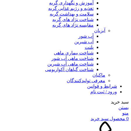
آموزش و نگهداری گربه
تغذیه و رژیم غذایی گربه
سلامت و بهداشت گربه
شناخت نژاد های گربه
مقایسه نژاد های گربه
آبزیان
آب شور
آب شیرین
پلنت
شناخت بیماری ماهی
شناخت ماهی آب شور
شناخت ماهی آب شیرین
شناخت گیاهان آکواریومی
ماکیان
معرفی تولیدکنندگان
شرایط و قوانین
ورود / ثبت نام
سبد خرید
بستن
منو
0
محصول
سبد خرید