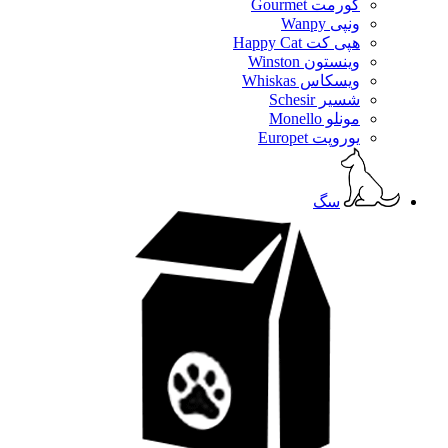
گورمت Gourmet
ونپی Wanpy
هپی کت Happy Cat
وینستون Winston
ویسکاس Whiskas
شسیر Schesir
مونلو Monello
یوروپت Europet
سگ