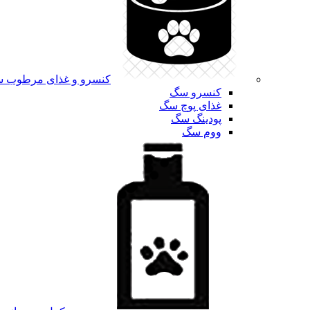
کنسرو و غذای مرطوب 
کنسرو سگ
غذای پوچ سگ
پودینگ سگ
ووم سگ