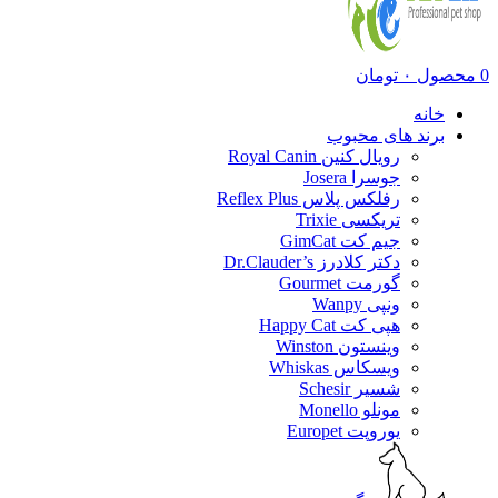
0
محصول
۰
تومان
خانه
برند های محبوب
رویال کنین Royal Canin
جوسرا Josera
رفلکس پلاس Reflex Plus
تریکسی Trixie
جیم کت GimCat
دکتر کلادرز Dr.Clauder’s
گورمت Gourmet
ونپی Wanpy
هپی کت Happy Cat
وینستون Winston
ویسکاس Whiskas
شسیر Schesir
مونلو Monello
یوروپت Europet