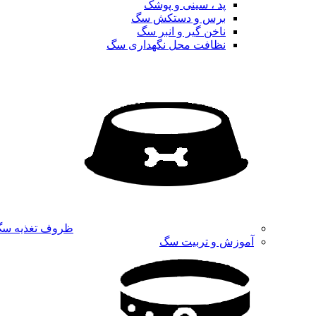
پد ، سینی و پوشک
برس و دستکش سگ
ناخن گیر و انبر سگ
نظافت محل نگهداری سگ
ظروف تغذیه س
آموزش و تربیت سگ