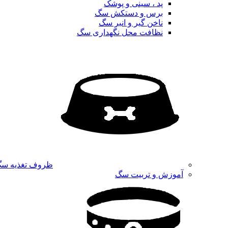
پد ، سینی و پوشک
برس و دستکش سگ
ناخن گیر و انبر سگ
نظافت محل نگهداری سگ
ظروف تغذیه س
آموزش و تربیت سگ