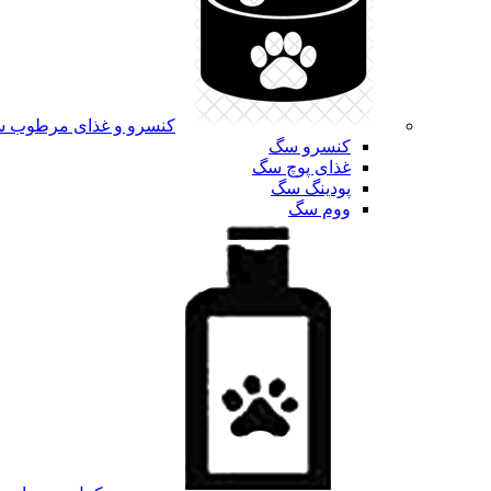
کنسرو و غذای مرطوب 
کنسرو سگ
غذای پوچ سگ
پودینگ سگ
ووم سگ