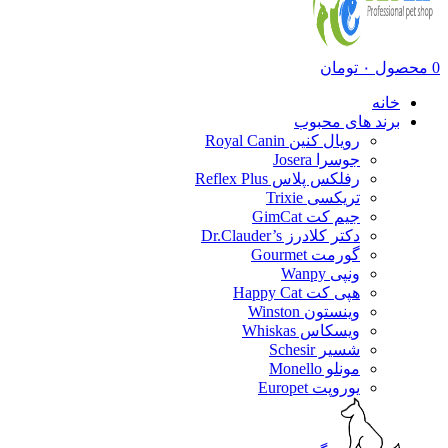
0
محصول
۰
تومان
خانه
برند های محبوب
رویال کنین Royal Canin
جوسرا Josera
رفلکس پلاس Reflex Plus
تریکسی Trixie
جیم کت GimCat
دکتر کلادرز Dr.Clauder’s
گورمت Gourmet
ونپی Wanpy
هپی کت Happy Cat
وینستون Winston
ویسکاس Whiskas
شسیر Schesir
مونلو Monello
یوروپت Europet