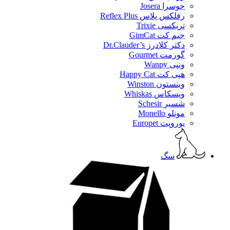
جوسرا Josera
رفلکس پلاس Reflex Plus
تریکسی Trixie
جیم کت GimCat
دکتر کلادرز Dr.Clauder’s
گورمت Gourmet
ونپی Wanpy
هپی کت Happy Cat
وینستون Winston
ویسکاس Whiskas
شسیر Schesir
مونلو Monello
یوروپت Europet
سگ