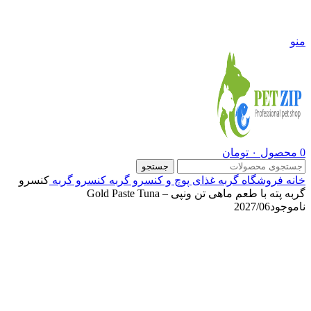
09108290600
منو
0
محصول
۰
تومان
جستجو
خانه
فروشگاه
گربه
غذای پوچ و کنسرو گربه
کنسرو گربه
کنسرو
گربه پته با طعم ماهی تن ونپی – Gold Paste Tuna
ناموجود
2027/06