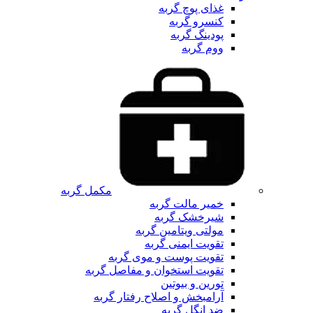
غذای پوچ گربه
کنسرو گربه
پودینگ گربه
ووم گربه
مکمل گربه
خمیر مالت گربه
شیرخشک گربه
مولتی ویتامین گربه
تقویت ایمنی گربه
تقویت پوست و موی گربه
تقویت استخوان و مفاصل گربه
تورین و بیوتین
آرامبخش و اصلاح رفتار گربه
ضد انگل گربه