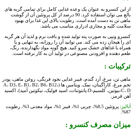
از این کنسرو به عنوان یک وعده غذایی کامل برای تمامی گربه های
بالغ می توان استفاده کرد. 90 درصد از کل پروتئین آن از گوشت
ماهی تن به دست آمده است. رطوبت بالای این غذا برای بهبود
سلامت کلیه و مجاری ادراری مناسب می باشد.
کنسرو ونپی به صورت پته تولید شده و بافت نرم و لذیذ آن هر گربه
ای را هیجان زده می کند. می توانید آن را روزانه، به تنهایی و یا
همراه با غذاهای خشک سرو کنید. هیچ گونه مواد نگهدارنده، رنگ،
طعم دهنده و افزودنی مصنوعی در تولید آن به کار نرفته است.
ترکیبات :
ماهی تن، مرغ، آرد گندم، فیبر غذایی نخود فرنگی، روغن ماهی، پودر
تخم مرغ، کاراگینان، نمک. ویتامین‌ ها (A، D3، E، B1، B2، B6، B12،
C، D-بیوتین، کلسیم-D-پانتوتنات، اسید فولیک، نیکوتین آمید)، اکسید
آهن قرمز.
آنالیز:
پروتئین 8.5%، چربی 1%، فیبر 1%، مواد معدنی 3%، رطوبت
87%.
میزان مصرف کنسرو :