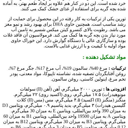
خرد شده است. این دو در کنار هم علاوه بر ایجاد طعم بهتر، به آماده
شده بچه گربه برای استفاده از غذای خشک کمک می کنند.
تورین یکی از ترکیبات به کار رفته در این محصول برای حمایت از
رشد مناسب است. همچنین حاوی DHA برای بهبود رشد و نمو مغز
می باشد. رطوبت بالای کنسرو کیتن میکس شسیر به تامین آب
مورد نیاز بدن بچه گربه ها کمک می کند. فرمولاسیون آن فاقد غلات
بوده و سازگاری عالی با دستگاه گوارش دارد. این خوراک حاوی
مواد اولیه با کیفیت و با ارزش غذایی بالاست.
مواد تشکیل دهنده :
ترکیبات :
مرغ 40%، سالمون 19%، آب مرغ 17%، جگر مرغ 7%،
روغن آفتابگردان تصفیه شده، نشاسته تاپیوکا، مواد معدنی، پودر
تخم مرغ، اینولین کاسنی، روغن سالمون.
افزودنی ها :
تورین ۲۰۰۰ میلی‌گرم، آهن (آهن (II) سولفات
مونوهیدرات) ۱۷.۵ میلی‌گرم، روی (اکسید روی) ۲۲ میلی‌گرم.
منگنز (منگنز (II) اکسید) ۴.۵ میلی‌گرم، مس (مس (II) کلات
گلیسین هیدرات) ۳ میلی‌گرم، یدید پتاسیم ۰.۹ میلی‌گرم، ویتامین D3
به میزان 390 واحد بین‌المللی، ویتامین E به میزان 30 میلی‌گرم.
ویتامین A به میزان 19500 واحد بین‌المللی، ویتامین B1 به میزان 60
میلی‌گرم. ویتامین B3 به میزان 30 میلی‌گرم، ویتامین B12 به میزان
0.12 میلی‌گرم، ویتامین B5 به میزان 3 میلی‌گرم، ویتامین B6 به