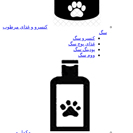
کنسرو و غذای مرطوب
سگ
کنسرو سگ
غذای پوچ سگ
پودینگ سگ
ووم سگ
مکمل و