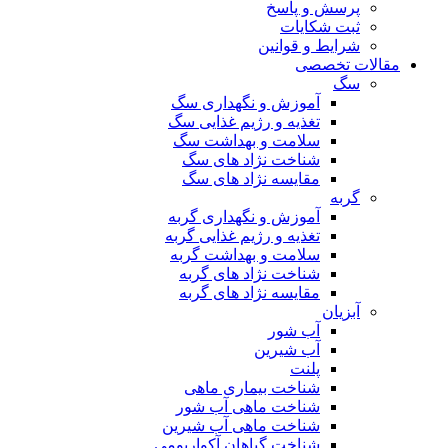
پرسش و پاسخ
ثبت شکایات
شرایط و قوانین
مقالات تخصصی
سگ
آموزش و نگهداری سگ
تغذیه و رژیم غذایی سگ
سلامت و بهداشت سگ
شناخت نژاد های سگ
مقایسه نژاد های سگ
گربه
آموزش و نگهداری گربه
تغذیه و رژیم غذایی گربه
سلامت و بهداشت گربه
شناخت نژاد های گربه
مقایسه نژاد های گربه
آبزیان
آب شور
آب شیرین
پلنت
شناخت بیماری ماهی
شناخت ماهی آب شور
شناخت ماهی آب شیرین
شناخت گیاهان آکواریومی