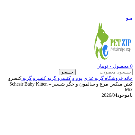
09108290600
منو
0
محصول
۰
تومان
جستجو
خانه
فروشگاه
گربه
غذای پوچ و کنسرو گربه
کنسرو گربه
کنسرو
کیتن میکس مرغ و سالمون و جگر شسیر – Schesir Baby Kitten
Mix
ناموجود
2026/04