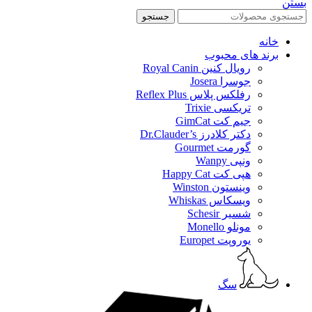
بستن
جستجو
خانه
برند های محبوب
رویال کنین Royal Canin
جوسرا Josera
رفلکس پلاس Reflex Plus
تریکسی Trixie
جیم کت GimCat
دکتر کلادرز Dr.Clauder’s
گورمت Gourmet
ونپی Wanpy
هپی کت Happy Cat
وینستون Winston
ویسکاس Whiskas
شسیر Schesir
مونلو Monello
یوروپت Europet
سگ