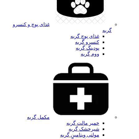
غذای پوچ و کنسرو
گربه
غذای پوچ گربه
کنسرو گربه
پودینگ گربه
ووم گربه
مکمل گربه
خمیر مالت گربه
شیرخشک گربه
مولتی ویتامین گربه