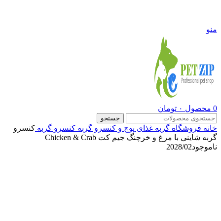
09108290600
منو
0
محصول
۰
تومان
جستجو
خانه
فروشگاه
گربه
غذای پوچ و کنسرو گربه
کنسرو گربه
کنسرو
گربه شاینی با مرغ و خرچنگ جیم کت Chicken & Crab
ناموجود
2028/02