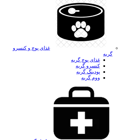
غذای پوچ و کنسرو
گربه
غذای پوچ گربه
کنسرو گربه
پودینگ گربه
ووم گربه