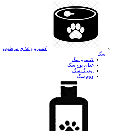
کنسرو و غذای مرطوب
سگ
کنسرو سگ
غذای پوچ سگ
پودینگ سگ
ووم سگ