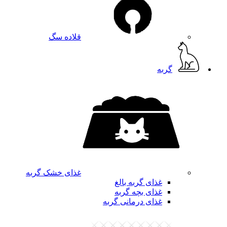
قلاده سگ
گربه
غذای خشک گربه
غذای گربه بالغ
غذای بچه گربه
غذای درمانی گربه