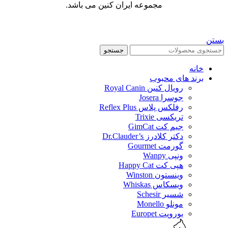
مجموعه ایران کنین می باشد.
بستن
جستجو
خانه
برند های محبوب
رویال کنین Royal Canin
جوسرا Josera
رفلکس پلاس Reflex Plus
تریکسی Trixie
جیم کت GimCat
دکتر کلادرز Dr.Clauder’s
گورمت Gourmet
ونپی Wanpy
هپی کت Happy Cat
وینستون Winston
ویسکاس Whiskas
شسیر Schesir
مونلو Monello
یوروپت Europet