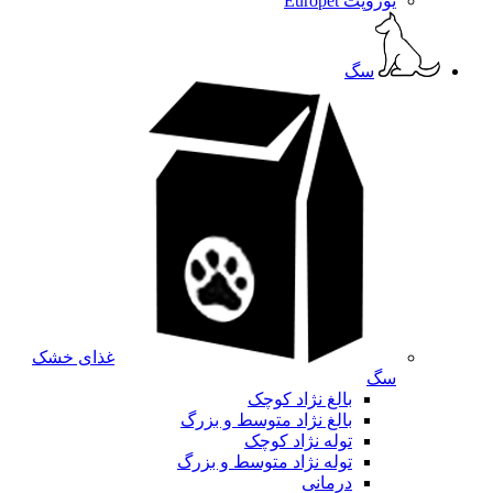
یوروپت Europet
سگ
غذای خشک
سگ
بالغ نژاد کوچک
بالغ نژاد متوسط و بزرگ
توله نژاد کوچک
توله نژاد متوسط و بزرگ
درمانی