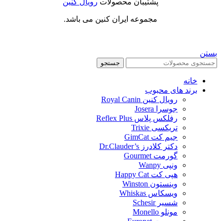
پشتیبان محصولات
رویال کنین
مجموعه ایران کنین می باشد.
بستن
جستجو
خانه
برند های محبوب
رویال کنین Royal Canin
جوسرا Josera
رفلکس پلاس Reflex Plus
تریکسی Trixie
جیم کت GimCat
دکتر کلادرز Dr.Clauder’s
گورمت Gourmet
ونپی Wanpy
هپی کت Happy Cat
وینستون Winston
ویسکاس Whiskas
شسیر Schesir
مونلو Monello