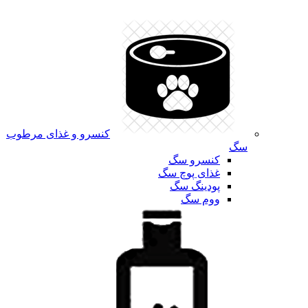
کنسرو و غذای مرطوب
سگ
کنسرو سگ
غذای پوچ سگ
پودینگ سگ
ووم سگ