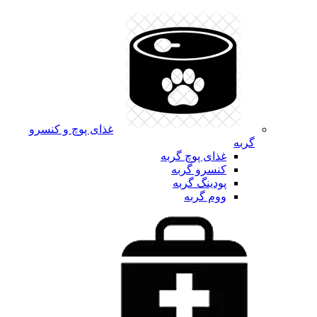
غذای پوچ و کنسرو
گربه
غذای پوچ گربه
کنسرو گربه
پودینگ گربه
ووم گربه