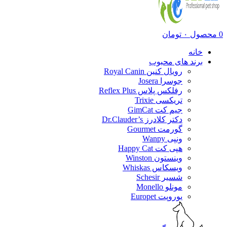
0
محصول
۰
تومان
خانه
برند های محبوب
رویال کنین Royal Canin
جوسرا Josera
رفلکس پلاس Reflex Plus
تریکسی Trixie
جیم کت GimCat
دکتر کلادرز Dr.Clauder’s
گورمت Gourmet
ونپی Wanpy
هپی کت Happy Cat
وینستون Winston
ویسکاس Whiskas
شسیر Schesir
مونلو Monello
یوروپت Europet