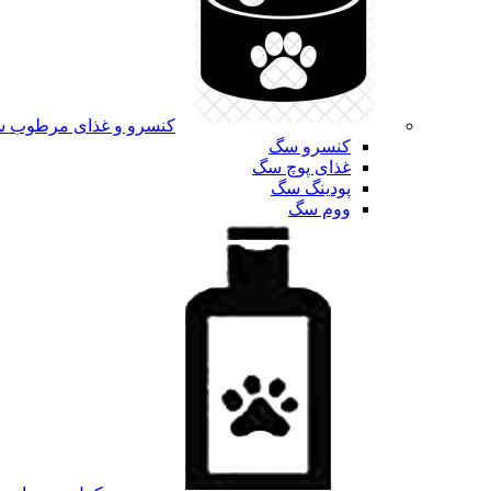
کنسرو و غذای مرطوب 
کنسرو سگ
غذای پوچ سگ
پودینگ سگ
ووم سگ