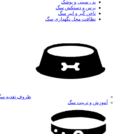
پد ، سینی و پوشک
برس و دستکش سگ
ناخن گیر و انبر سگ
نظافت محل نگهداری سگ
ظروف تغذیه س
آموزش و تربیت سگ