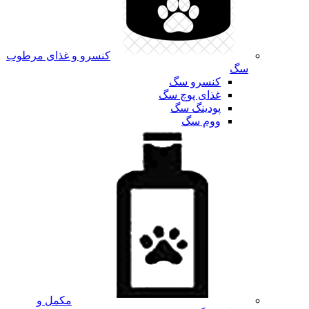
کنسرو و غذای مرطوب
سگ
کنسرو سگ
غذای پوچ سگ
پودینگ سگ
ووم سگ
مکمل و