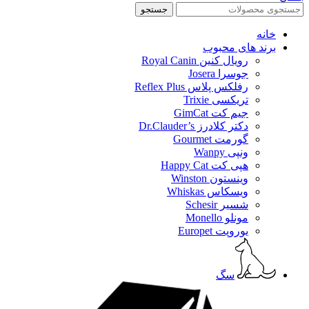
جستجو
خانه
برند های محبوب
رویال کنین Royal Canin
جوسرا Josera
رفلکس پلاس Reflex Plus
تریکسی Trixie
جیم کت GimCat
دکتر کلادرز Dr.Clauder’s
گورمت Gourmet
ونپی Wanpy
هپی کت Happy Cat
وینستون Winston
ویسکاس Whiskas
شسیر Schesir
مونلو Monello
یوروپت Europet
سگ