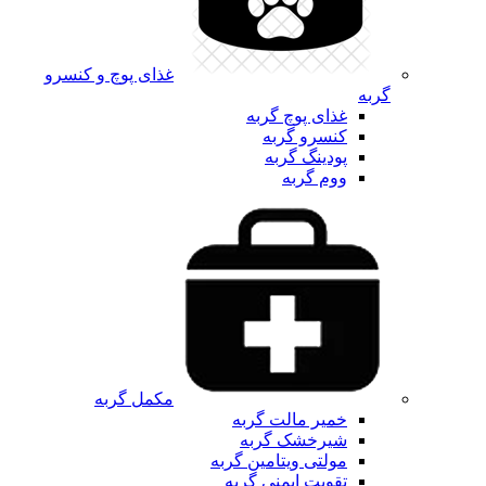
غذای پوچ و کنسرو
گربه
غذای پوچ گربه
کنسرو گربه
پودینگ گربه
ووم گربه
مکمل گربه
خمیر مالت گربه
شیرخشک گربه
مولتی ویتامین گربه
تقویت ایمنی گربه