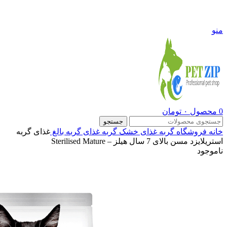
09108290600
منو
0
محصول
۰
تومان
جستجو
خانه
فروشگاه
گربه
غذای خشک گربه
غذای گربه بالغ
غذای گربه
استریلایزد مسن بالای 7 سال هیلز – Sterilised Mature
ناموجود