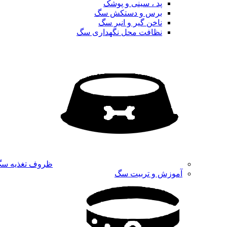
پد ، سینی و پوشک
برس و دستکش سگ
ناخن گیر و انبر سگ
نظافت محل نگهداری سگ
ظروف تغذیه س
آموزش و تربیت سگ