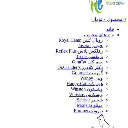
0
محصول
۰
تومان
خانه
برند های محبوب
رویال کنین Royal Canin
جوسرا Josera
رفلکس پلاس Reflex Plus
تریکسی Trixie
جیم کت GimCat
دکتر کلادرز Dr.Clauder’s
گورمت Gourmet
ونپی Wanpy
هپی کت Happy Cat
وینستون Winston
ویسکاس Whiskas
شسیر Schesir
مونلو Monello
یوروپت Europet