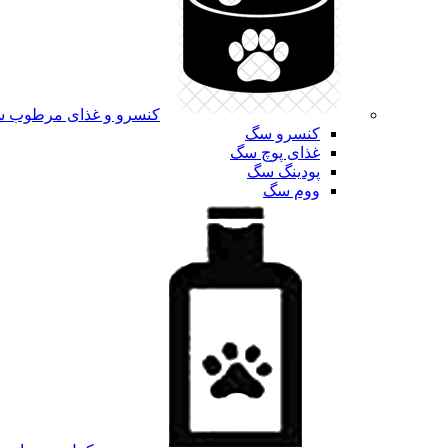
کنسرو و غذای مرطوب 
کنسرو سگ
غذای پوچ سگ
پودینگ سگ
ووم سگ