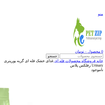
09108290600
منو
0
محصول
۰
تومان
جستجو
خانه
فروشگاه
محصولات فله ای
غذای خشک فله ای گربه یورینری
Urinary رفلکس پلاس
ناموجود