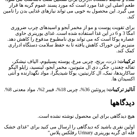
طعم اصلی این غذا مورد است که مورد پسند عموم گربه ها قرار
می گیرد. این محصول به خوبی می تواند نیازهای غذایی بدن را تامین
کند.
برای تقویت پوست و مو از مخمر آبجو و اسیدهای چرب ضروری
امگا 3 و 6 در این غذا استفاده شده است. غذای یورینری حاوی
عصاره یوکا است که می تواند بوی نامطبوع مدفوع را کاهش دهد.
منیزبم این خوراک کاهش یافته تا به حفظ سلامت دستگاه ادراری
کمک کند.
ترکیبات:
ذرت، برنج، چربی مرغ، پوسته پسیلیوم، الیاف نیشکر،
تفاله چغندر، جگر، دی ال متیونین، مخمر آبجو، لینسید، زایلو الیگو
ساکاریدها، نمک، ال کارنیتین، یوکا شیدیگرا، مواد نگهدارنده و آنتی
اکسیدان ها.
آنالیز ترکیبات:
پروتئین 36%، چربی 18%، فیبر 2%، مواد معدنی 8%.
دیدگاهها
هیچ دیدگاهی برای این محصول نوشته نشده است.
اولین نفری باشید که دیدگاهی را ارسال می کنید برای “غذای خشک
فله ای گربه یورینری Urinary رفلکس پلاس”