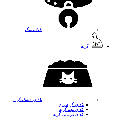
قلاده سگ
گربه
غذای خشک گربه
غذای گربه بالغ
غذای بچه گربه
غذای درمانی گربه