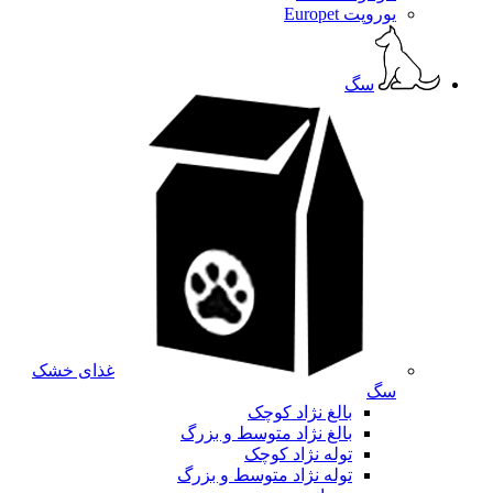
یوروپت Europet
سگ
غذای خشک
سگ
بالغ نژاد کوچک
بالغ نژاد متوسط و بزرگ
توله نژاد کوچک
توله نژاد متوسط و بزرگ