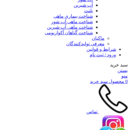
آب شیرین
پلنت
شناخت بیماری ماهی
شناخت ماهی آب شور
شناخت ماهی آب شیرین
شناخت گیاهان آکواریومی
ماکیان
معرفی تولیدکنندگان
شرایط و قوانین
ورود / ثبت نام
سبد خرید
بستن
منو
0
محصول
سبد خرید
تماس