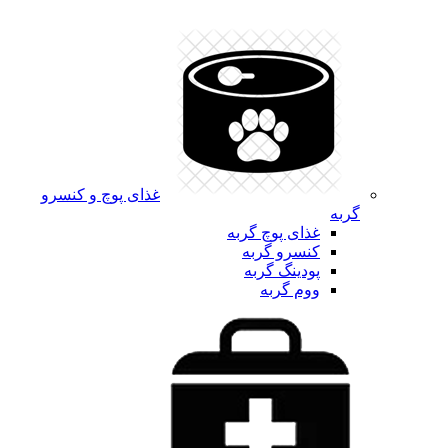
غذای پوچ و کنسرو
گربه
غذای پوچ گربه
کنسرو گربه
پودینگ گربه
ووم گربه