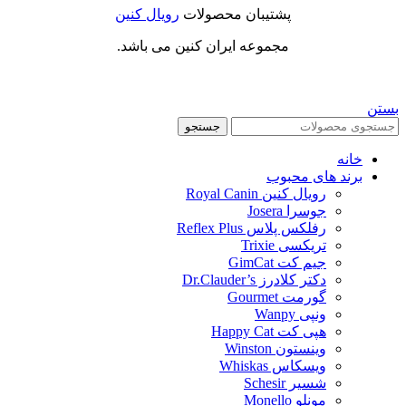
پشتیبان محصولات
رویال کنین
مجموعه ایران کنین می باشد.
بستن
جستجو
خانه
برند های محبوب
رویال کنین Royal Canin
جوسرا Josera
رفلکس پلاس Reflex Plus
تریکسی Trixie
جیم کت GimCat
دکتر کلادرز Dr.Clauder’s
گورمت Gourmet
ونپی Wanpy
هپی کت Happy Cat
وینستون Winston
ویسکاس Whiskas
شسیر Schesir
مونلو Monello