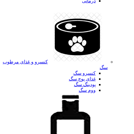
درمانی
کنسرو و غذای مرطوب
سگ
کنسرو سگ
غذای پوچ سگ
پودینگ سگ
ووم سگ