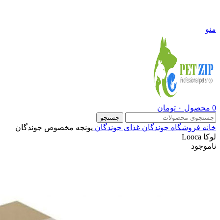
09108290600
منو
0
محصول
۰
تومان
جستجو
خانه
فروشگاه
جوندگان
غذای جوندگان
یونجه مخصوص جوندگان
لوکا Looca
ناموجود