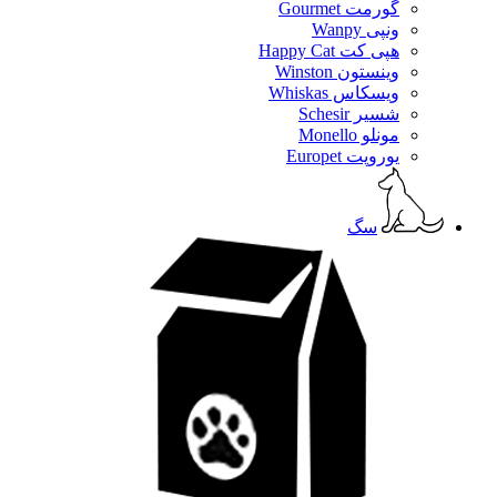
گورمت Gourmet
ونپی Wanpy
هپی کت Happy Cat
وینستون Winston
ویسکاس Whiskas
شسیر Schesir
مونلو Monello
یوروپت Europet
سگ