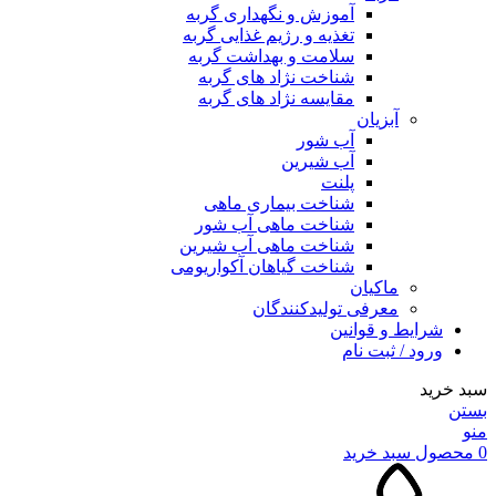
آموزش و نگهداری گربه
تغذیه و رژیم غذایی گربه
سلامت و بهداشت گربه
شناخت نژاد های گربه
مقایسه نژاد های گربه
آبزیان
آب شور
آب شیرین
پلنت
شناخت بیماری ماهی
شناخت ماهی آب شور
شناخت ماهی آب شیرین
شناخت گیاهان آکواریومی
ماکیان
معرفی تولیدکنندگان
شرایط و قوانین
ورود / ثبت نام
سبد خرید
بستن
منو
0
محصول
سبد خرید