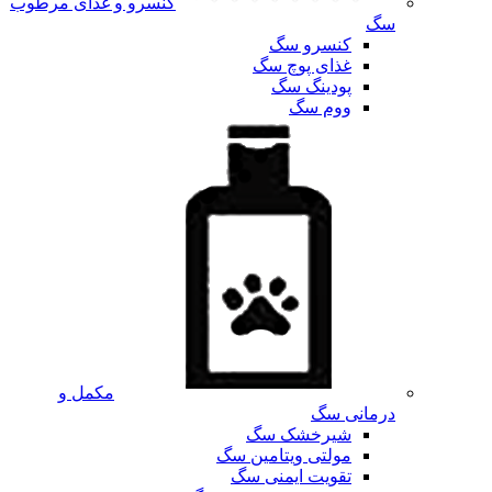
کنسرو و غذای مرطوب
سگ
کنسرو سگ
غذای پوچ سگ
پودینگ سگ
ووم سگ
مکمل و
درمانی سگ
شیرخشک سگ
مولتی ویتامین سگ
تقویت ایمنی سگ