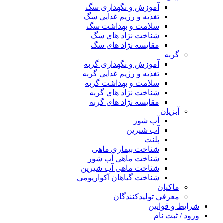
آموزش و نگهداری سگ
تغذیه و رژیم غذایی سگ
سلامت و بهداشت سگ
شناخت نژاد های سگ
مقایسه نژاد های سگ
گربه
آموزش و نگهداری گربه
تغذیه و رژیم غذایی گربه
سلامت و بهداشت گربه
شناخت نژاد های گربه
مقایسه نژاد های گربه
آبزیان
آب شور
آب شیرین
پلنت
شناخت بیماری ماهی
شناخت ماهی آب شور
شناخت ماهی آب شیرین
شناخت گیاهان آکواریومی
ماکیان
معرفی تولیدکنندگان
شرایط و قوانین
ورود / ثبت نام