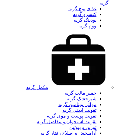
گربه
غذای پوچ گربه
کنسرو گربه
پودینگ گربه
ووم گربه
مکمل گربه
خمیر مالت گربه
شیرخشک گربه
مولتی ویتامین گربه
تقویت ایمنی گربه
تقویت پوست و موی گربه
تقویت استخوان و مفاصل گربه
تورین و بیوتین
آرامبخش و اصلاح رفتار گربه