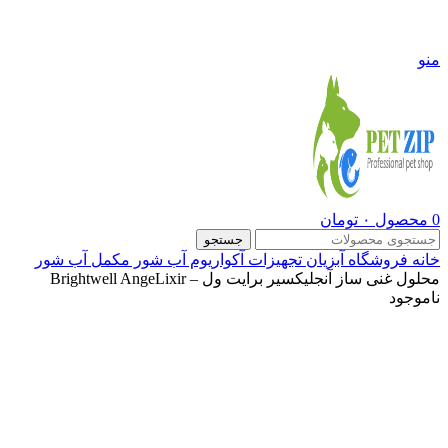
09108290600
منو
0
محصول
۰
تومان
جستجو
خانه
فروشگاه
آبزیان
تجهیزات آکواریوم آب شور
مکمل آب شور
محلول غنی ساز آنجلیکسیر برایت ول – Brightwell AngeLixir
ناموجود