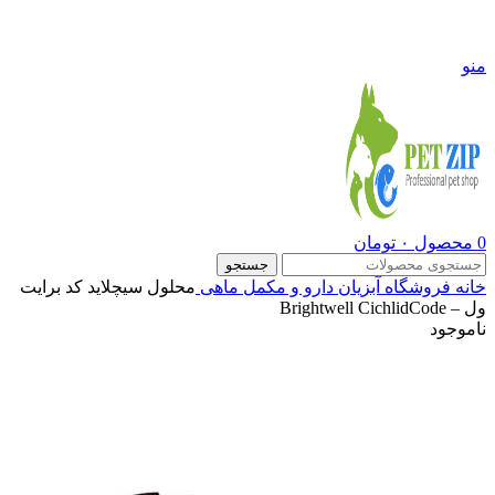
09108290600
منو
0
محصول
۰
تومان
جستجو
خانه
فروشگاه
آبزیان
دارو و مکمل ماهی
محلول سیچلاید کد برایت
ول – Brightwell CichlidCode
ناموجود