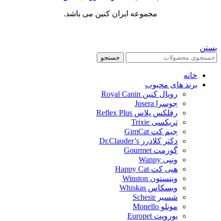
مجموعه ایران کنین می باشد.
بستن
جستجو
خانه
برند های محبوب
رویال کنین Royal Canin
جوسرا Josera
رفلکس پلاس Reflex Plus
تریکسی Trixie
جیم کت GimCat
دکتر کلادرز Dr.Clauder’s
گورمت Gourmet
ونپی Wanpy
هپی کت Happy Cat
وینستون Winston
ویسکاس Whiskas
شسیر Schesir
مونلو Monello
یوروپت Europet