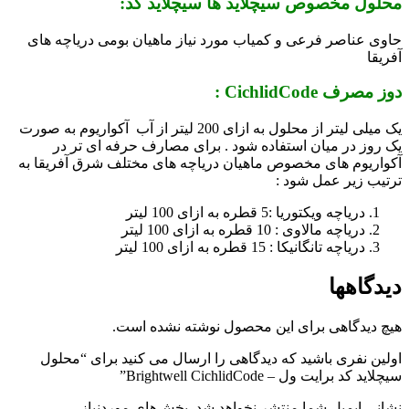
محلول مخصوص سیچلاید ها سیچلاید کد:
حاوی عناصر فرعی و کمیاب مورد نیاز ماهیان بومی دریاچه های
آفریقا
دوز مصرف CichlidCode :
یک میلی لیتر از محلول به ازای 200 لیتر از آب آکواریوم به صورت
یک روز در میان استفاده شود . برای مصارف حرفه ای تر در
آکواریوم های مخصوص ماهیان دریاچه های مختلف شرق آفریقا به
ترتیب زیر عمل شود :
دریاچه ویکتوریا :5 قطره به ازای 100 لیتر
دریاچه مالاوی : 10 قطره به ازای 100 لیتر
دریاچه تانگانیکا : 15 قطره به ازای 100 لیتر
دیدگاهها
هیچ دیدگاهی برای این محصول نوشته نشده است.
اولین نفری باشید که دیدگاهی را ارسال می کنید برای “محلول
سیچلاید کد برایت ول – Brightwell CichlidCode”
نشانی ایمیل شما منتشر نخواهد شد.
بخش‌های موردنیاز