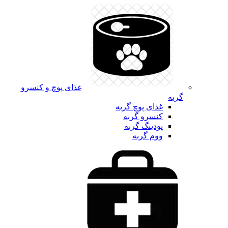
غذای پوچ و کنسرو
گربه
غذای پوچ گربه
کنسرو گربه
پودینگ گربه
ووم گربه