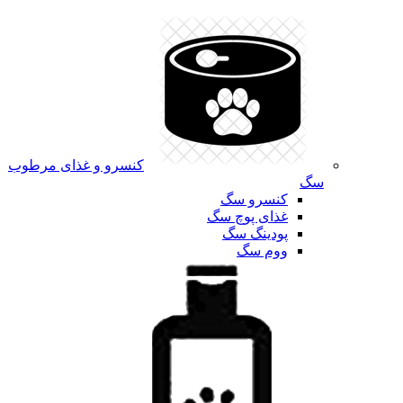
کنسرو و غذای مرطوب
سگ
کنسرو سگ
غذای پوچ سگ
پودینگ سگ
ووم سگ