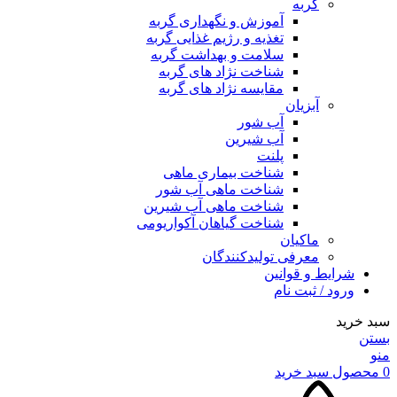
گربه
آموزش و نگهداری گربه
تغذیه و رژیم غذایی گربه
سلامت و بهداشت گربه
شناخت نژاد های گربه
مقایسه نژاد های گربه
آبزیان
آب شور
آب شیرین
پلنت
شناخت بیماری ماهی
شناخت ماهی آب شور
شناخت ماهی آب شیرین
شناخت گیاهان آکواریومی
ماکیان
معرفی تولیدکنندگان
شرایط و قوانین
ورود / ثبت نام
سبد خرید
بستن
منو
0
محصول
سبد خرید