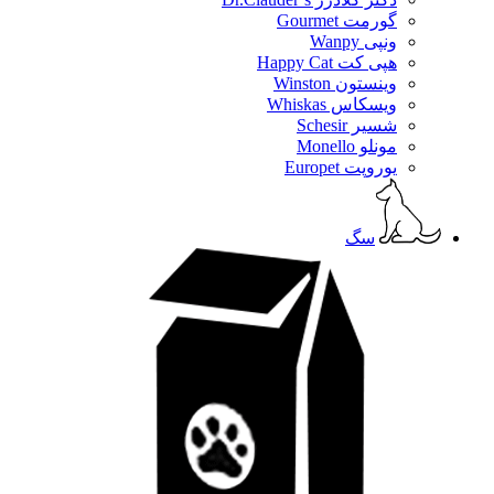
گورمت Gourmet
ونپی Wanpy
هپی کت Happy Cat
وینستون Winston
ویسکاس Whiskas
شسیر Schesir
مونلو Monello
یوروپت Europet
سگ