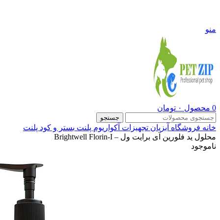
09108290600
منو
0
محصول
۰
تومان
جستجو
خانه
فروشگاه
آبزیان
تجهیزات آکواریوم پلنت
بستر و کود پلنت
محلول ید فلورین آی برایت ول – Brightwell Florin-I
ناموجود