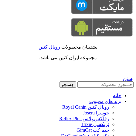
پشتیبان محصولات
رویال کنین
مجموعه ایران کنین می باشد.
بستن
جستجو
خانه
برند های محبوب
رویال کنین Royal Canin
جوسرا Josera
رفلکس پلاس Reflex Plus
تریکسی Trixie
جیم کت GimCat
دکتر کلادرز Dr.Clauder’s