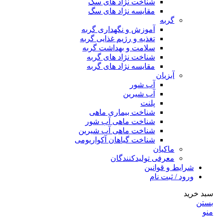
شناخت نژاد های سگ
مقایسه نژاد های سگ
گربه
آموزش و نگهداری گربه
تغذیه و رژیم غذایی گربه
سلامت و بهداشت گربه
شناخت نژاد های گربه
مقایسه نژاد های گربه
آبزیان
آب شور
آب شیرین
پلنت
شناخت بیماری ماهی
شناخت ماهی آب شور
شناخت ماهی آب شیرین
شناخت گیاهان آکواریومی
ماکیان
معرفی تولیدکنندگان
شرایط و قوانین
ورود / ثبت نام
سبد خرید
بستن
منو