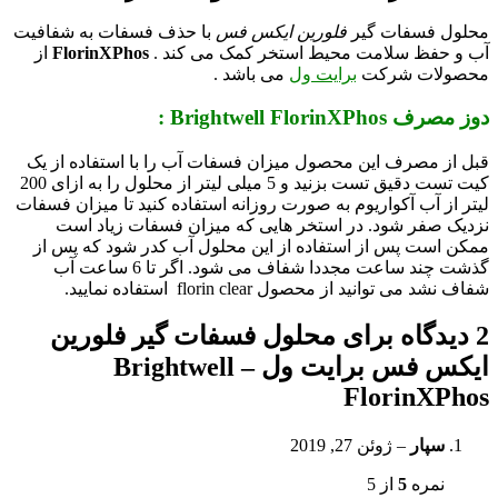
محلول فسفات گیر
فلورین ایکس فس
با حذف فسفات به شفافیت
آب و حفظ سلامت محیط استخر کمک می کند .
FlorinXPhos
از
محصولات شرکت
برایت ول
می باشد .
دوز مصرف Brightwell FlorinXPhos :
قبل از مصرف این محصول میزان فسفات آب را با استفاده از یک
کیت تست دقیق تست بزنید و 5 میلی لیتر از محلول را به ازای 200
لیتر از آب آکواریوم به صورت روزانه استفاده کنید تا میزان فسفات
نزدیک صفر شود. در استخر هایی که میزان فسفات زیاد است
ممکن است پس از استفاده از این محلول آب کدر شود که پس از
گذشت چند ساعت مجددا شفاف می شود. اگر تا 6 ساعت آب
شفاف نشد می توانید از محصول florin clear استفاده نمایید.
2 دیدگاه برای
محلول فسفات گیر فلورین
ایکس فس برایت ول – Brightwell
FlorinXPhos
سپار
–
ژوئن 27, 2019
نمره
5
از 5