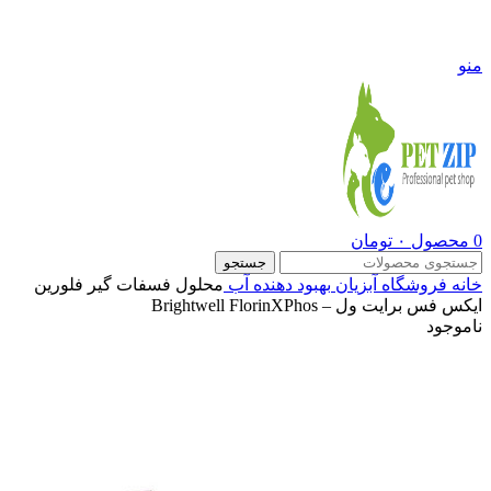
09108290600
منو
0
محصول
۰
تومان
جستجو
خانه
فروشگاه
آبزیان
بهبود دهنده آب
محلول فسفات گیر فلورین
ایکس فس برایت ول – Brightwell FlorinXPhos
ناموجود