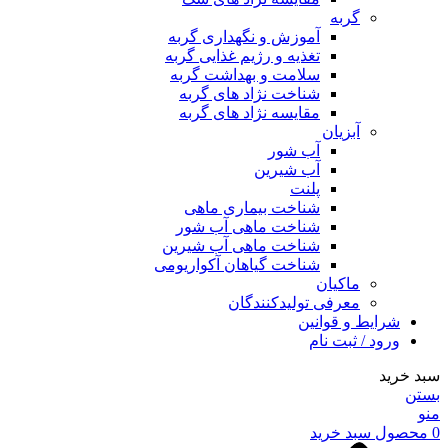
گربه
آموزش و نگهداری گربه
تغذیه و رژیم غذایی گربه
سلامت و بهداشت گربه
شناخت نژاد های گربه
مقایسه نژاد های گربه
آبزیان
آب شور
آب شیرین
پلنت
شناخت بیماری ماهی
شناخت ماهی آب شور
شناخت ماهی آب شیرین
شناخت گیاهان آکواریومی
ماکیان
معرفی تولیدکنندگان
شرایط و قوانین
ورود / ثبت نام
سبد خرید
بستن
منو
0
محصول
سبد خرید