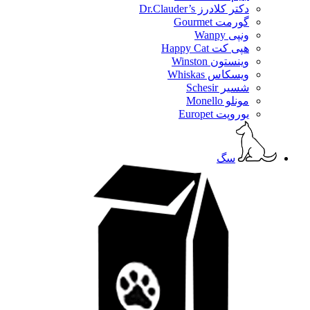
دکتر کلادرز Dr.Clauder’s
گورمت Gourmet
ونپی Wanpy
هپی کت Happy Cat
وینستون Winston
ویسکاس Whiskas
شسیر Schesir
مونلو Monello
یوروپت Europet
سگ