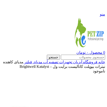
09108290600
منو
0
محصول
۰
تومان
جستجو
خانه
فروشگاه
آبزیان
تجهیزات تصفیه آب
مدیای فیلتر
مدیای کاهنده
نیترات بیوپلت کاتالیست برایت ول – Brightwell Katalyst
ناموجود