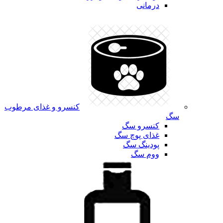
درمانی
کنسرو و غذای مرطوب
سگ
کنسرو سگ
غذای پوچ سگ
پودینگ سگ
ووم سگ