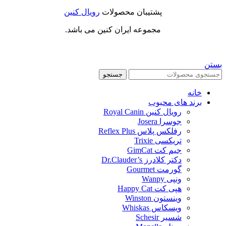
پشتیبان محصولات
رویال کنین
مجموعه ایران کنین می باشد.
بستن
جستجو
خانه
برند های محبوب
رویال کنین Royal Canin
جوسرا Josera
رفلکس پلاس Reflex Plus
تریکسی Trixie
جیم کت GimCat
دکتر کلادرز Dr.Clauder’s
گورمت Gourmet
ونپی Wanpy
هپی کت Happy Cat
وینستون Winston
ویسکاس Whiskas
شسیر Schesir