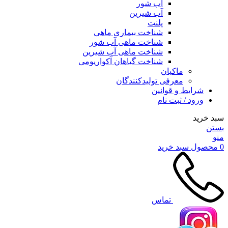
آب شور
آب شیرین
پلنت
شناخت بیماری ماهی
شناخت ماهی آب شور
شناخت ماهی آب شیرین
شناخت گیاهان آکواریومی
ماکیان
معرفی تولیدکنندگان
شرایط و قوانین
ورود / ثبت نام
سبد خرید
بستن
منو
0
محصول
سبد خرید
تماس