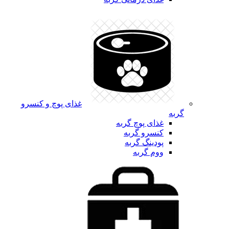
غذای پوچ و کنسرو
گربه
غذای پوچ گربه
کنسرو گربه
پودینگ گربه
ووم گربه