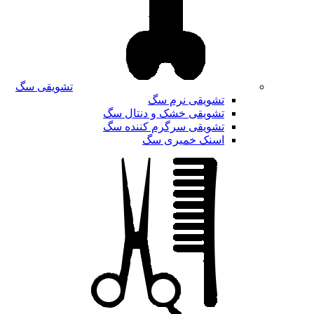
تشویقی سگ
تشویقی نرم سگ
تشویقی خشک و دنتال سگ
تشویقی سرگرم کننده سگ
اسنک خمیری سگ