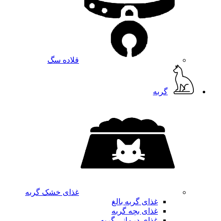
قلاده سگ
گربه
غذای خشک گربه
غذای گربه بالغ
غذای بچه گربه
غذای درمانی گربه