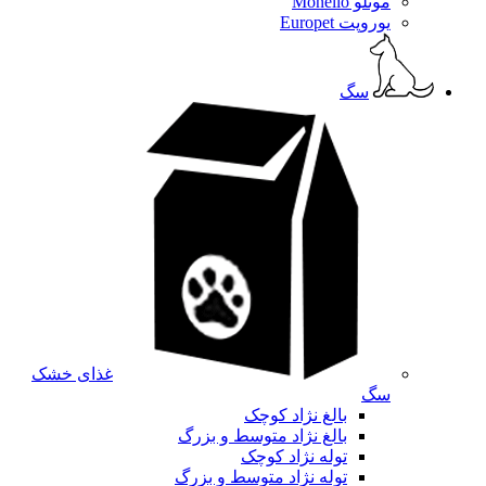
مونلو Monello
یوروپت Europet
سگ
غذای خشک
سگ
بالغ نژاد کوچک
بالغ نژاد متوسط و بزرگ
توله نژاد کوچک
توله نژاد متوسط و بزرگ