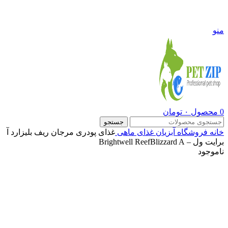
09108290600
منو
0
محصول
۰
تومان
جستجو
خانه
فروشگاه
آبزیان
غذای ماهی
غذای پودری مرجان ریف بلیزارد آ
برایت ول – Brightwell ReefBlizzard A
ناموجود