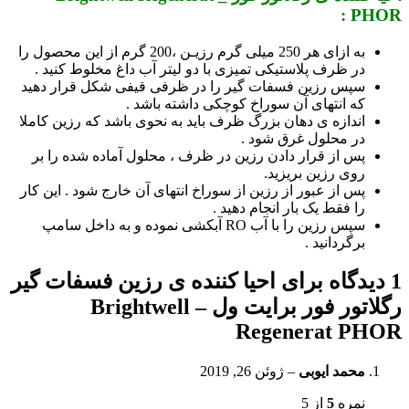
PHOR :
به ازای هر 250 میلی گرم رزیـن ،200 گرم از این محصول را
در ظرف پلاستیکی تمیزی با دو لیتر آب داغ مخلوط کنید .
سپس رزین فسفات گیر را در ظرفی قیفی شکل قرار دهید
که انتهای آن سوراخ کوچکی داشته باشد .
اندازه ی دهان بزرگ ظرف باید به نحوی باشد که رزین کاملا
در محلول غرق شود .
پس از قرار دادن رزین در ظرف ، محلول آماده شده را بر
روی رزین بریزید.
پس از عبور از رزین از سوراخ انتهای آن خارج شود . این کار
را فقط یک بار انجام دهید .
سپس رزین را با آب RO آبکشی نموده و به داخل سامپ
برگردانید .
1 دیدگاه برای
احیا کننده ی رزین فسفات گیر
رگلاتور فور برایت ول – Brightwell
Regenerat PHOR
محمد ایوبی
–
ژوئن 26, 2019
نمره
5
از 5