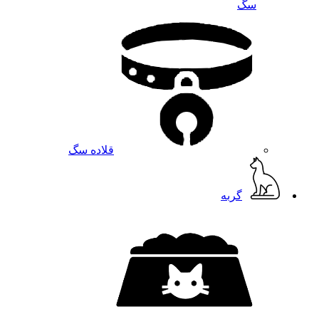
سگ
قلاده سگ
گربه