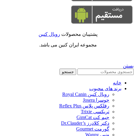
پشتیبان محصولات
رویال کنین
مجموعه ایران کنین می باشد.
بستن
جستجو
خانه
برند های محبوب
رویال کنین Royal Canin
جوسرا Josera
رفلکس پلاس Reflex Plus
تریکسی Trixie
جیم کت GimCat
دکتر کلادرز Dr.Clauder’s
گورمت Gourmet
ونپی Wanpy