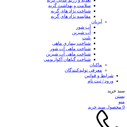
تغذیه و رژیم غذایی گربه
سلامت و بهداشت گربه
شناخت نژاد های گربه
مقایسه نژاد های گربه
آبزیان
آب شور
آب شیرین
پلنت
شناخت بیماری ماهی
شناخت ماهی آب شور
شناخت ماهی آب شیرین
شناخت گیاهان آکواریومی
ماکیان
معرفی تولیدکنندگان
شرایط و قوانین
ورود / ثبت نام
سبد خرید
بستن
منو
0
محصول
سبد خرید