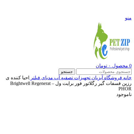
09108290600
منو
0
محصول
۰
تومان
جستجو
خانه
فروشگاه
آبزیان
تجهیزات تصفیه آب
مدیای فیلتر
احیا کننده ی
رزین فسفات گیر رگلاتور فور برایت ول – Brightwell Regenerat
PHOR
ناموجود