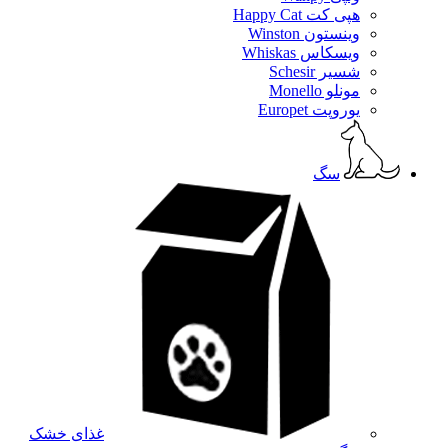
هپی کت Happy Cat
وینستون Winston
ویسکاس Whiskas
شسیر Schesir
مونلو Monello
یوروپت Europet
سگ
غذای خشک