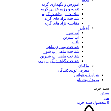
آموزش و نگهداری گربه
تغذیه و رژیم غذایی گربه
سلامت و بهداشت گربه
شناخت نژاد های گربه
مقایسه نژاد های گربه
آبزیان
آب شور
آب شیرین
پلنت
شناخت بیماری ماهی
شناخت ماهی آب شور
شناخت ماهی آب شیرین
شناخت گیاهان آکواریومی
ماکیان
معرفی تولیدکنندگان
شرایط و قوانین
ورود / ثبت نام
سبد خرید
بستن
منو
0
محصول
سبد خرید