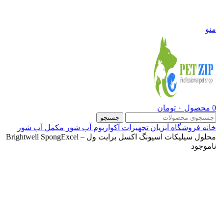
09108290600
منو
0
محصول
۰
تومان
جستجو
خانه
فروشگاه
آبزیان
تجهیزات آکواریوم آب شور
مکمل آب شور
محلول سیلیکات اسپونگ اکسل برایت ول – Brightwell SpongExcel
ناموجود