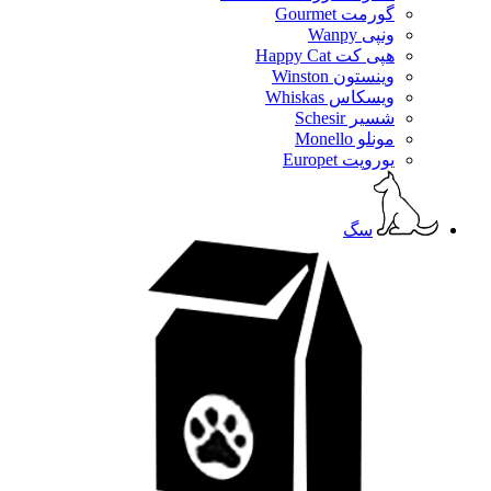
گورمت Gourmet
ونپی Wanpy
هپی کت Happy Cat
وینستون Winston
ویسکاس Whiskas
شسیر Schesir
مونلو Monello
یوروپت Europet
سگ