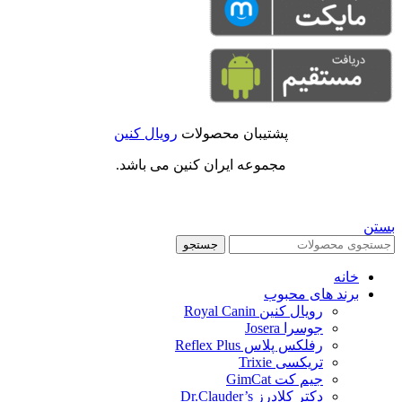
پشتیبان محصولات
رویال کنین
مجموعه ایران کنین می باشد.
بستن
جستجو
خانه
برند های محبوب
رویال کنین Royal Canin
جوسرا Josera
رفلکس پلاس Reflex Plus
تریکسی Trixie
جیم کت GimCat
دکتر کلادرز Dr.Clauder’s