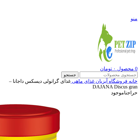
09108290600
منو
0
محصول
۰
تومان
جستجو
خانه
فروشگاه
آبزیان
غذای ماهی
غذای گرانولی دیسکس داجانا –
DAJANA Discus gran
حراج
ناموجود