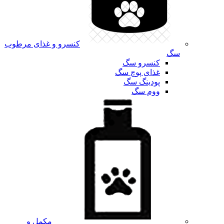
کنسرو و غذای مرطوب
سگ
کنسرو سگ
غذای پوچ سگ
پودینگ سگ
ووم سگ
مکمل و