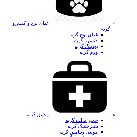
غذای پوچ و کنسرو
گربه
غذای پوچ گربه
کنسرو گربه
پودینگ گربه
ووم گربه
مکمل گربه
خمیر مالت گربه
شیرخشک گربه
مولتی ویتامین گربه