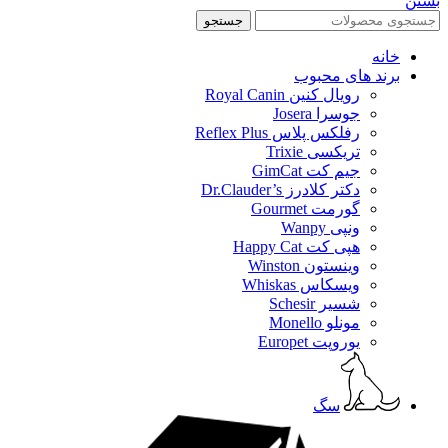
بستن
جستجو
خانه
برند های محبوب
رویال کنین Royal Canin
جوسرا Josera
رفلکس پلاس Reflex Plus
تریکسی Trixie
جیم کت GimCat
دکتر کلادرز Dr.Clauder’s
گورمت Gourmet
ونپی Wanpy
هپی کت Happy Cat
وینستون Winston
ویسکاس Whiskas
شسیر Schesir
مونلو Monello
یوروپت Europet
سگ