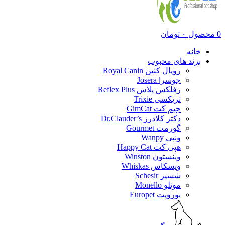
0
محصول
۰
تومان
خانه
برند های محبوب
رویال کنین Royal Canin
جوسرا Josera
رفلکس پلاس Reflex Plus
تریکسی Trixie
جیم کت GimCat
دکتر کلادرز Dr.Clauder’s
گورمت Gourmet
ونپی Wanpy
هپی کت Happy Cat
وینستون Winston
ویسکاس Whiskas
شسیر Schesir
مونلو Monello
یوروپت Europet