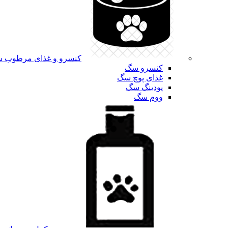
کنسرو و غذای مرطوب 
کنسرو سگ
غذای پوچ سگ
پودینگ سگ
ووم سگ