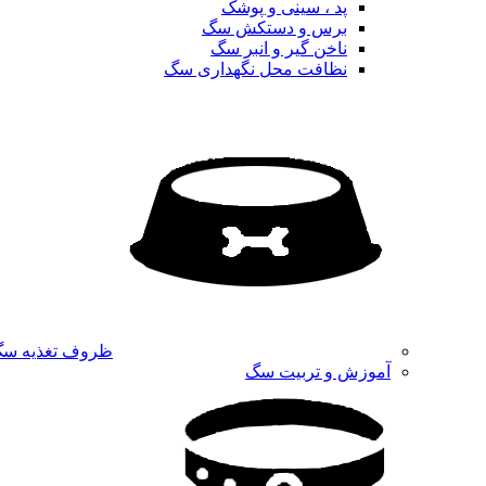
پد ، سینی و پوشک
برس و دستکش سگ
ناخن گیر و انبر سگ
نظافت محل نگهداری سگ
ظروف تغذیه س
آموزش و تربیت سگ