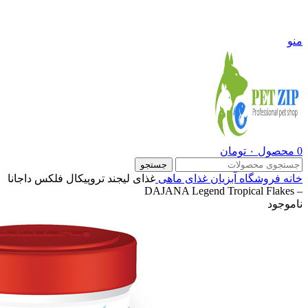
09108290600
منو
0
محصول
۰
تومان
جستجو
خانه
فروشگاه
آبزیان
غذای ماهی
غذای لیجند تروپیکال فلکس داجانا
– DAJANA Legend Tropical Flakes
ناموجود