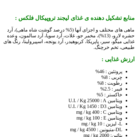
منابع تشکیل دهنده ی غذای لیجند تروپیکال فلکس :
ماهی های مختلف و اجزای آنها (5% درصد گوشت شاه ماهی)، آرد
حشره لارو، (13%)، مخمر جو، غلات، آرد سویا، آرد سالمون
، وعده
غذایی میگو، سیر، پاپریکا، کربوهیدر، آرد یونجه، اسپیرولینا، رنگ های
طبیعی، تخم خرچنگ.
ارزش غذایی :
پروتئین : 46%
چربی : 8%
رطوبت : 8%
فیبر : 2.5%
خاکستر : 5%
ویتامین U.I. / Kg 25000 : A
ویتامین U.I. / Kg 1450 : D3
ویتامین mg / kg 400 : C
ویتامین mg / kg 100 : E
L- لیزین : 10 mg / kg
DL-متیونین : 4500 mg / kg
بتائین: 2000 mg / kg