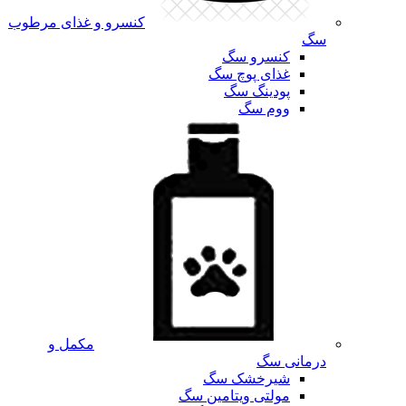
کنسرو و غذای مرطوب
سگ
کنسرو سگ
غذای پوچ سگ
پودینگ سگ
ووم سگ
مکمل و
درمانی سگ
شیرخشک سگ
مولتی ویتامین سگ