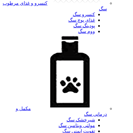
کنسرو و غذای مرطوب
سگ
کنسرو سگ
غذای پوچ سگ
پودینگ سگ
ووم سگ
مکمل و
درمانی سگ
شیرخشک سگ
مولتی ویتامین سگ
تقویت ایمنی سگ