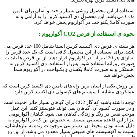
استفاده از این محصول روشی بسیار راحت و آسان برای تامین
CO2 می باشد. این محصول دی اکـسید کربن را به آرامی و به
صورت کاملا یکنواخت در آکواریوم پخش خواهد کرد.
نحوه ی استفاده از قرص CO2 آکواریوم :
هر بسته ی قرص دی اکـسید کربـن ایستا شامل 100 عدد قرص می
باشد. برای استفاده از این محصول کافی است که یک عدد قرص را
به ازای هر 20 لیتر آب در آکواریوم قرار دهید. از این قرص ها باید به
صورت روزانه استفاده شود. پس از استفاده، دی اکسـید کربن به
آهستگی و به صورت کاملا یکسان و یکنواخت در آکواریوم شما
پخش خواهد شد.
این روش یکی از آسان ترین راه های تامین دی اکسید کربن است که
عملکردی مشابه با سیستم های کپسولی دی اکسید کربن دارد.
توجه داشته باشید که گاز CO2 برای گیاهان بسیار حائز اهمیت است
و در صورت کمبود آن، گیاهان نمی توانند فتوسنتز کنند. این عمل
موجب نقص در رنگ و زندگی گیاهان می شود. گیاهان آکواریومی
نیز از این قاعده مستثنی نیستند. به خصوص این که در آکواریوم به
دلیل بسته بودن محیط آن، دسترسی موجودات زنده به نیازهایشان،
نسبت به اکوسیستم های طبیعی بسیار محدود می باشد. از این رو