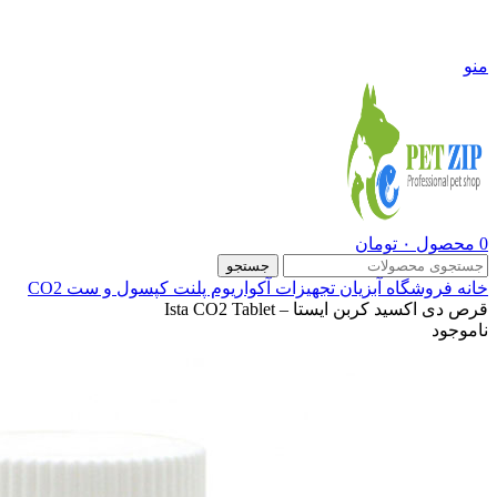
09108290600
منو
0
محصول
۰
تومان
جستجو
خانه
فروشگاه
آبزیان
تجهیزات آکواریوم پلنت
کپسول و ست CO2
قرص دی اکسید کربن ایستا – Ista CO2 Tablet
ناموجود