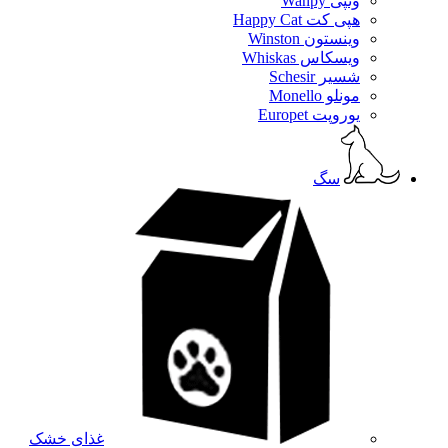
ونپی Wanpy
هپی کت Happy Cat
وینستون Winston
ویسکاس Whiskas
شسیر Schesir
مونلو Monello
یوروپت Europet
سگ
غذای خشک