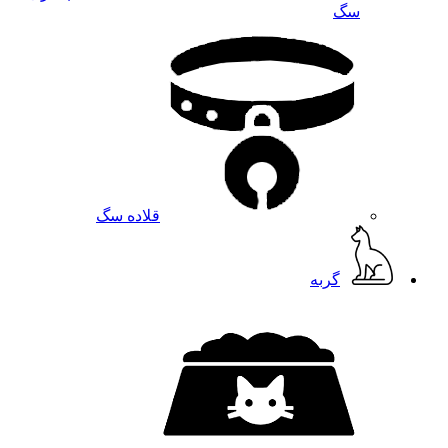
سگ
قلاده سگ
گربه