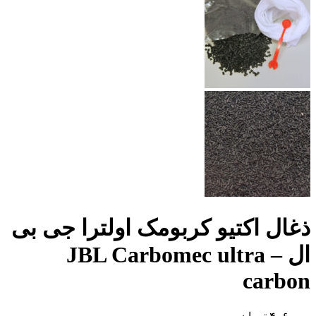
ذغال اکتیو کربومک اولترا جی بی
ال – JBL Carbomec ultra
carbon