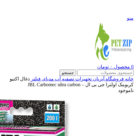
09108290600
منو
0
محصول
۰
تومان
جستجو
خانه
فروشگاه
آبزیان
تجهیزات تصفیه آب
مدیای فیلتر
ذغال اکتیو
کربومک اولترا جی بی ال – JBL Carbomec ultra carbon
ناموجود