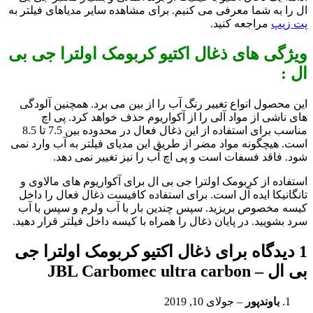
ال را به شما معرفی می کنیم. برای مشاهده سایر مدیاهای فیلتر به
پت زیپ
مراجعه کنید.
ویژگی های ذغال اکتیو کربومک اولترا جی بی
ال :
این محصول انواع تغییر رنگ آب را از بین می برد. همچنین آلودگی
های ناشی از مواد آلی را از آکواریوم حذف خواهد کرد. پی اچ
مناسب برای استفاده از این ذغال فعال در محدوده بین 7.5 تا 8.5
است. هیچگونه مواد مضر از طریق این مدیای فیلتر به آب وارد نمی
شود. فاقد فسفات است و پی اچ آب را نیز تغییر نمی دهد.
استفاده از کربومک اولترا جی بی ال برای آکواریوم های مالاوی و
تانگانیکا ایده آل است. برای استفاده کافیست ذغال فعال را داخل
کیسه مخصوص بریزید. سپس چندین بار با آب ولرم و سپس با آب
سرد بشویید. در پایان ذغال را همراه با کیسه داخل فیلتر قرار دهید.
1 دیدگاه برای
ذغال اکتیو کربومک اولترا جی
بی ال – JBL Carbomec ultra carbon
باوندپور
–
جولای 10, 2019