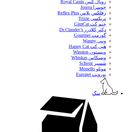
رویال کنین Royal Canin
جوسرا Josera
رفلکس پلاس Reflex Plus
تریکسی Trixie
جیم کت GimCat
دکتر کلادرز Dr.Clauder’s
گورمت Gourmet
ونپی Wanpy
هپی کت Happy Cat
وینستون Winston
ویسکاس Whiskas
شسیر Schesir
مونلو Monello
یوروپت Europet
سگ