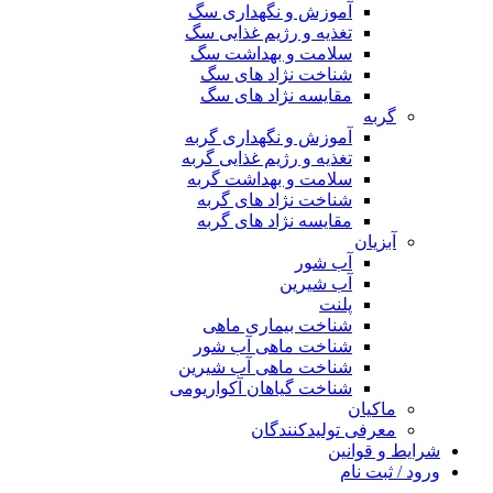
آموزش و نگهداری سگ
تغذیه و رژیم غذایی سگ
سلامت و بهداشت سگ
شناخت نژاد های سگ
مقایسه نژاد های سگ
گربه
آموزش و نگهداری گربه
تغذیه و رژیم غذایی گربه
سلامت و بهداشت گربه
شناخت نژاد های گربه
مقایسه نژاد های گربه
آبزیان
آب شور
آب شیرین
پلنت
شناخت بیماری ماهی
شناخت ماهی آب شور
شناخت ماهی آب شیرین
شناخت گیاهان آکواریومی
ماکیان
معرفی تولیدکنندگان
شرایط و قوانین
ورود / ثبت نام