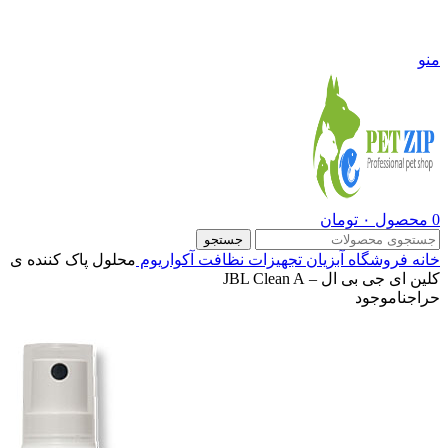
09108290600
منو
0
محصول
۰
تومان
جستجو
خانه
فروشگاه
آبزیان
تجهیزات نظافت آکواریوم
محلول پاک کننده ی
کلین ای جی بی ال – JBL Clean A
حراج
ناموجود