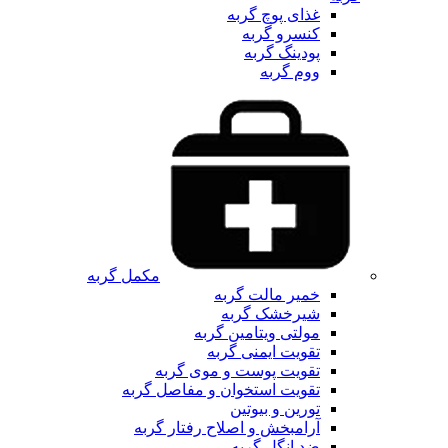
غذای پوچ گربه
کنسرو گربه
پودینگ گربه
ووم گربه
مکمل گربه
خمیر مالت گربه
شیرخشک گربه
مولتی ویتامین گربه
تقویت ایمنی گربه
تقویت پوست و موی گربه
تقویت استخوان و مفاصل گربه
تورین و بیوتین
آرامبخش و اصلاح رفتار گربه
ضد انگل گربه