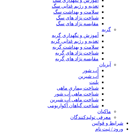
آموزش و نگهداری سگ
تغذیه و رژیم غذایی سگ
سلامت و بهداشت سگ
شناخت نژاد های سگ
مقایسه نژاد های سگ
گربه
آموزش و نگهداری گربه
تغذیه و رژیم غذایی گربه
سلامت و بهداشت گربه
شناخت نژاد های گربه
مقایسه نژاد های گربه
آبزیان
آب شور
آب شیرین
پلنت
شناخت بیماری ماهی
شناخت ماهی آب شور
شناخت ماهی آب شیرین
شناخت گیاهان آکواریومی
ماکیان
معرفی تولیدکنندگان
شرایط و قوانین
ورود / ثبت نام