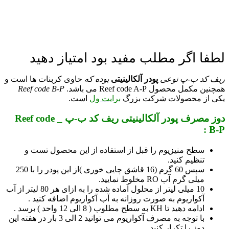
لطفا اگر مطلب مفید بود امتیاز دهید
ریف کد ب-پ نوعی
پودر آلکالینیتی
بوده که
حاوی کربنات ها است و
همچنین مکمل محصول Reef code A-P می باشد.
Reef code B-P
یکی از محصولات شرکت بزرگ
برایت ول
است.
دوز مصرف پودر آلکالینیتی ریف کد ب-پ _ Reef code
B-P :
سطح منیزیوم را قبل از استفاده از این محصول تست و
تنظیم کنید.
سپس 60 گرم (16 قاشق چایی خوری )از این پودر را با 250
میلی گرم آب RO مخلوط نمایید.
10 میلی لیتر از محلول آماده شده را به ازای هر 80 لیتر از آب
آکواریوم به صورت روزانه به آب آکواریوم اضافه کنید .
ادامه دهید تا KH به سطح مطلوب ( 8 الی 12 واحد ) برسد .
با توجه به مصرف آکواریوم می توانید 2 الی 3 بار در هفته این
دوز را تکرار کنید .