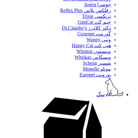
جوسرا Josera
رفلکس پلاس Reflex Plus
تریکسی Trixie
جیم کت GimCat
دکتر کلادرز Dr.Clauder’s
گورمت Gourmet
ونپی Wanpy
هپی کت Happy Cat
وینستون Winston
ویسکاس Whiskas
شسیر Schesir
مونلو Monello
یوروپت Europet
سگ