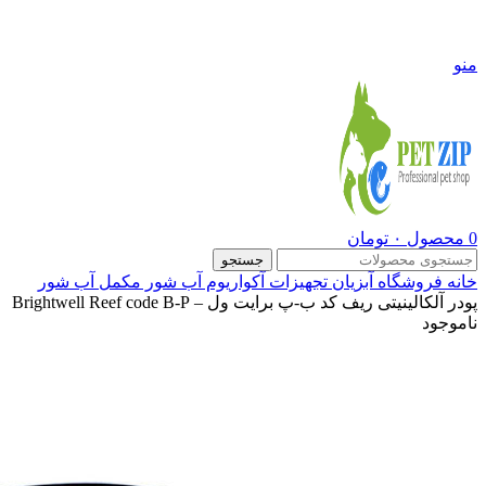
09108290600
منو
0
محصول
۰
تومان
جستجو
خانه
فروشگاه
آبزیان
تجهیزات آکواریوم آب شور
مکمل آب شور
پودر آلکالینیتی ریف کد ب-پ برایت ول – Brightwell Reef code B-P
ناموجود