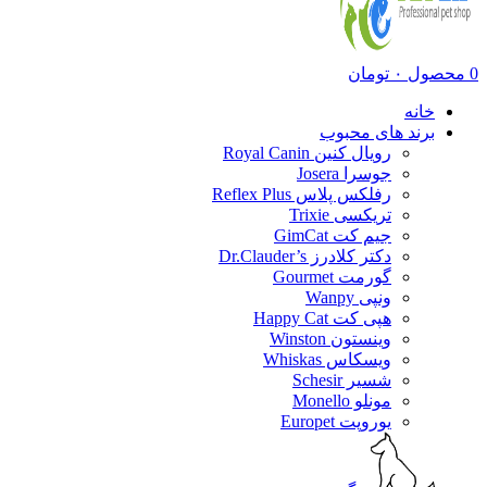
0
محصول
۰
تومان
خانه
برند های محبوب
رویال کنین Royal Canin
جوسرا Josera
رفلکس پلاس Reflex Plus
تریکسی Trixie
جیم کت GimCat
دکتر کلادرز Dr.Clauder’s
گورمت Gourmet
ونپی Wanpy
هپی کت Happy Cat
وینستون Winston
ویسکاس Whiskas
شسیر Schesir
مونلو Monello
یوروپت Europet