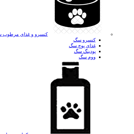
کنسرو و غذای مرطوب 
کنسرو سگ
غذای پوچ سگ
پودینگ سگ
ووم سگ