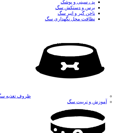
پد ، سینی و پوشک
برس و دستکش سگ
ناخن گیر و انبر سگ
نظافت محل نگهداری سگ
ظروف تغذیه س
آموزش و تربیت سگ