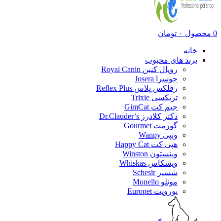
0
محصول
۰
تومان
خانه
برند های محبوب
رویال کنین Royal Canin
جوسرا Josera
رفلکس پلاس Reflex Plus
تریکسی Trixie
جیم کت GimCat
دکتر کلادرز Dr.Clauder’s
گورمت Gourmet
ونپی Wanpy
هپی کت Happy Cat
وینستون Winston
ویسکاس Whiskas
شسیر Schesir
مونلو Monello
یوروپت Europet