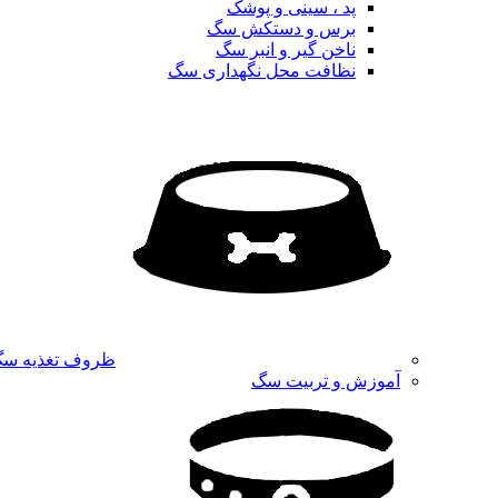
پد ، سینی و پوشک
برس و دستکش سگ
ناخن گیر و انبر سگ
نظافت محل نگهداری سگ
ظروف تغذیه س
آموزش و تربیت سگ