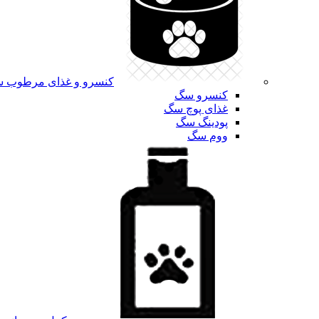
کنسرو و غذای مرطوب 
کنسرو سگ
غذای پوچ سگ
پودینگ سگ
ووم سگ