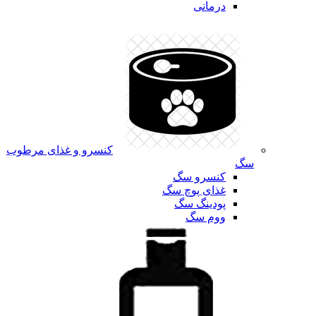
درمانی
کنسرو و غذای مرطوب
سگ
کنسرو سگ
غذای پوچ سگ
پودینگ سگ
ووم سگ