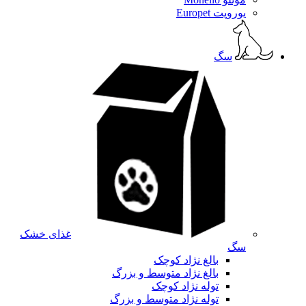
یوروپت Europet
سگ
غذای خشک
سگ
بالغ نژاد کوچک
بالغ نژاد متوسط و بزرگ
توله نژاد کوچک
توله نژاد متوسط و بزرگ