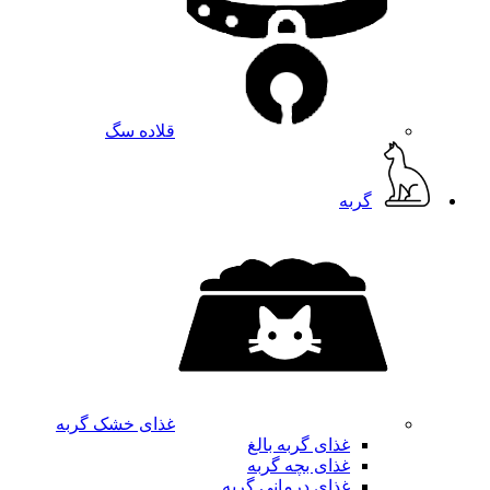
قلاده سگ
گربه
غذای خشک گربه
غذای گربه بالغ
غذای بچه گربه
غذای درمانی گربه