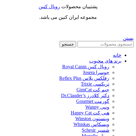
پشتیبان محصولات
رویال کنین
مجموعه ایران کنین می باشد.
بستن
جستجو
خانه
برند های محبوب
رویال کنین Royal Canin
جوسرا Josera
رفلکس پلاس Reflex Plus
تریکسی Trixie
جیم کت GimCat
دکتر کلادرز Dr.Clauder’s
گورمت Gourmet
ونپی Wanpy
هپی کت Happy Cat
وینستون Winston
ویسکاس Whiskas
شسیر Schesir
مونلو Monello