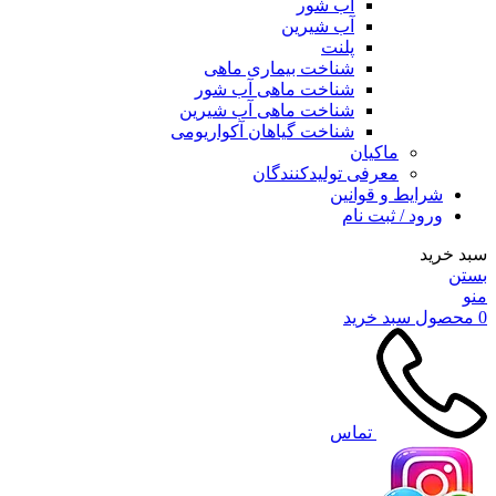
آب شور
آب شیرین
پلنت
شناخت بیماری ماهی
شناخت ماهی آب شور
شناخت ماهی آب شیرین
شناخت گیاهان آکواریومی
ماکیان
معرفی تولیدکنندگان
شرایط و قوانین
ورود / ثبت نام
سبد خرید
بستن
منو
0
محصول
سبد خرید
تماس