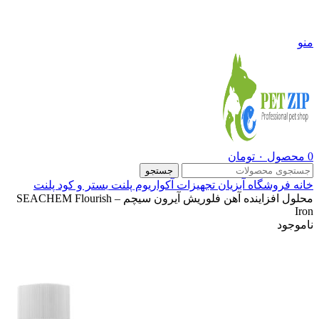
09108290600
منو
0
محصول
۰
تومان
جستجو
خانه
فروشگاه
آبزیان
تجهیزات آکواریوم پلنت
بستر و کود پلنت
محلول افزاینده آهن فلوریش آیرون سیچم – SEACHEM Flourish
Iron
ناموجود