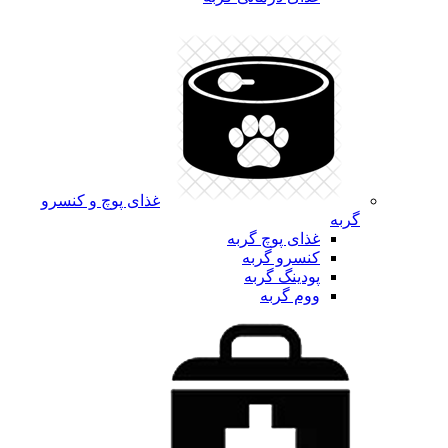
غذای پوچ و کنسرو
گربه
غذای پوچ گربه
کنسرو گربه
پودینگ گربه
ووم گربه