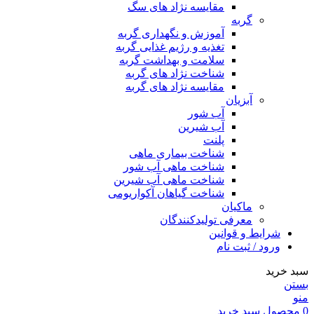
مقایسه نژاد های سگ
گربه
آموزش و نگهداری گربه
تغذیه و رژیم غذایی گربه
سلامت و بهداشت گربه
شناخت نژاد های گربه
مقایسه نژاد های گربه
آبزیان
آب شور
آب شیرین
پلنت
شناخت بیماری ماهی
شناخت ماهی آب شور
شناخت ماهی آب شیرین
شناخت گیاهان آکواریومی
ماکیان
معرفی تولیدکنندگان
شرایط و قوانین
ورود / ثبت نام
سبد خرید
بستن
منو
0
محصول
سبد خرید