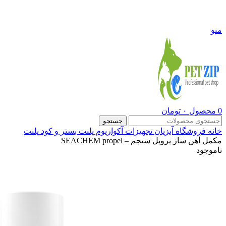
09108290600
منو
0
محصول
۰
تومان
جستجو
خانه
فروشگاه
آبزیان
تجهیزات آکواریوم پلنت
بستر و کود پلنت
مکمل آهن ساز پروپل سیچم – SEACHEM propel
ناموجود