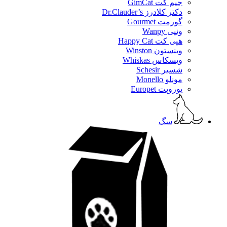
جیم کت GimCat
دکتر کلادرز Dr.Clauder’s
گورمت Gourmet
ونپی Wanpy
هپی کت Happy Cat
وینستون Winston
ویسکاس Whiskas
شسیر Schesir
مونلو Monello
یوروپت Europet
سگ