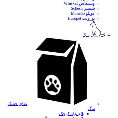
ویسکاس Whiskas
شسیر Schesir
مونلو Monello
یوروپت Europet
سگ
غذای خشک
سگ
بالغ نژاد کوچک