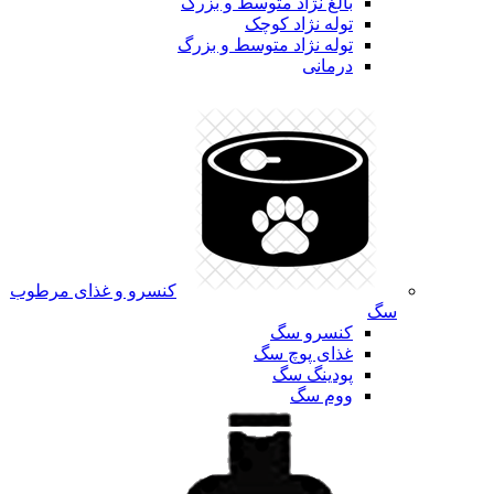
بالغ نژاد متوسط و بزرگ
توله نژاد کوچک
توله نژاد متوسط و بزرگ
درمانی
کنسرو و غذای مرطوب
سگ
کنسرو سگ
غذای پوچ سگ
پودینگ سگ
ووم سگ