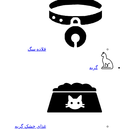
قلاده سگ
گربه
غذای خشک گربه