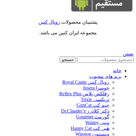
پشتیبان محصولات
رویال کنین
مجموعه ایران کنین می باشد.
بستن
جستجو
خانه
برند های محبوب
رویال کنین Royal Canin
جوسرا Josera
رفلکس پلاس Reflex Plus
تریکسی Trixie
جیم کت GimCat
دکتر کلادرز Dr.Clauder’s
گورمت Gourmet
ونپی Wanpy
هپی کت Happy Cat
وینستون Winston