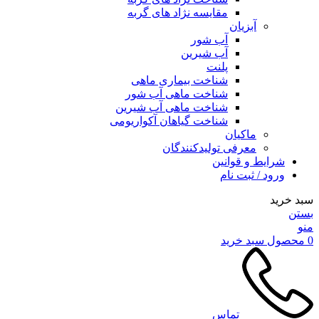
مقایسه نژاد های گربه
آبزیان
آب شور
آب شیرین
پلنت
شناخت بیماری ماهی
شناخت ماهی آب شور
شناخت ماهی آب شیرین
شناخت گیاهان آکواریومی
ماکیان
معرفی تولیدکنندگان
شرایط و قوانین
ورود / ثبت نام
سبد خرید
بستن
منو
0
محصول
سبد خرید
تماس