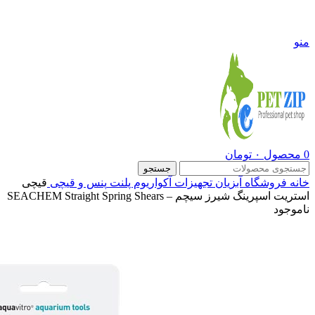
09108290600
منو
0
محصول
۰
تومان
جستجو
خانه
فروشگاه
آبزیان
تجهیزات آکواریوم پلنت
پنس و قیچی
قیچی
استریت اسپرینگ شیرز سیچم – SEACHEM Straight Spring Shears
ناموجود