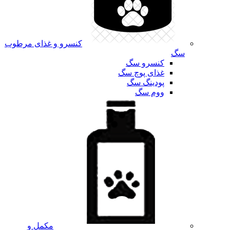
کنسرو و غذای مرطوب
سگ
کنسرو سگ
غذای پوچ سگ
پودینگ سگ
ووم سگ
مکمل و