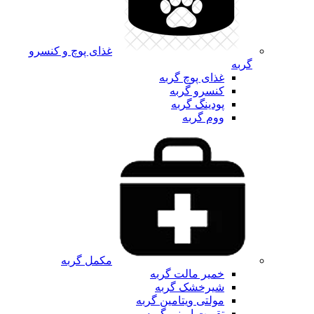
غذای پوچ و کنسرو
گربه
غذای پوچ گربه
کنسرو گربه
پودینگ گربه
ووم گربه
مکمل گربه
خمیر مالت گربه
شیرخشک گربه
مولتی ویتامین گربه
تقویت ایمنی گربه