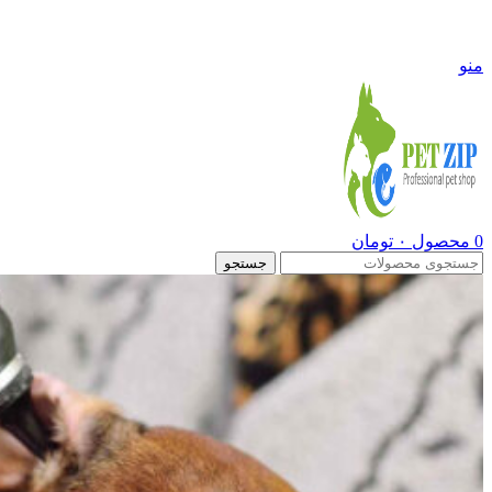
09108290600
منو
0
محصول
۰
تومان
جستجو