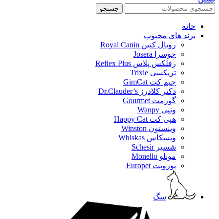
جستجو
خانه
برند های محبوب
رویال کنین Royal Canin
جوسرا Josera
رفلکس پلاس Reflex Plus
تریکسی Trixie
جیم کت GimCat
دکتر کلادرز Dr.Clauder’s
گورمت Gourmet
ونپی Wanpy
هپی کت Happy Cat
وینستون Winston
ویسکاس Whiskas
شسیر Schesir
مونلو Monello
یوروپت Europet
سگ