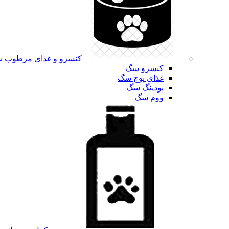
کنسرو و غذای مرطوب 
کنسرو سگ
غذای پوچ سگ
پودینگ سگ
ووم سگ