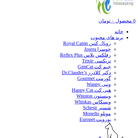
0
محصول
۰
تومان
خانه
برند های محبوب
رویال کنین Royal Canin
جوسرا Josera
رفلکس پلاس Reflex Plus
تریکسی Trixie
جیم کت GimCat
دکتر کلادرز Dr.Clauder’s
گورمت Gourmet
ونپی Wanpy
هپی کت Happy Cat
وینستون Winston
ویسکاس Whiskas
شسیر Schesir
مونلو Monello
یوروپت Europet