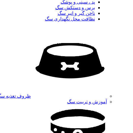
پد ، سینی و پوشک
برس و دستکش سگ
ناخن گیر و انبر سگ
نظافت محل نگهداری سگ
ظروف تغذیه س
آموزش و تربیت سگ