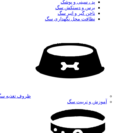
پد ، سینی و پوشک
برس و دستکش سگ
ناخن گیر و انبر سگ
نظافت محل نگهداری سگ
ظروف تغذیه س
آموزش و تربیت سگ