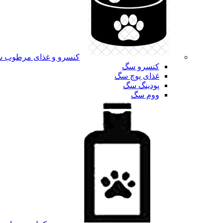
کنسرو و غذای مرطوب 
کنسرو سگ
غذای پوچ سگ
پودینگ سگ
ووم سگ