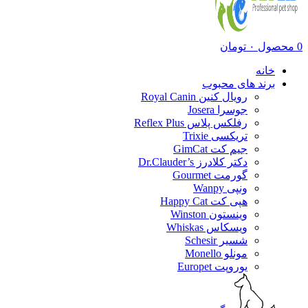
0
محصول
۰
تومان
خانه
برند های محبوب
رویال کنین Royal Canin
جوسرا Josera
رفلکس پلاس Reflex Plus
تریکسی Trixie
جیم کت GimCat
دکتر کلادرز Dr.Clauder’s
گورمت Gourmet
ونپی Wanpy
هپی کت Happy Cat
وینستون Winston
ویسکاس Whiskas
شسیر Schesir
مونلو Monello
یوروپت Europet